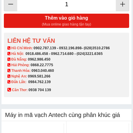
Thêm vào giỏ hàng
(Mua online giao hàng tận tay)
LIÊN HỆ TƯ VẤN
​ Hồ Chí Minh:
0902.787.139
-
0932.196.898
-
(028)3510.2786
Hà Nội:
0918.486.458
-
0962.714.680
-
(024)3221.6365
Đà Nẵng:
0962.986.450
Hải Phòng:
0868.22.7775
Thanh Hóa:
0963.040.460
Nghệ An:
0969.581.266
Đắk Lắk:
0984.762.139
Cần Thơ:
0938 704 139​
Máy in mã vạch Antech cùng phân khúc giá