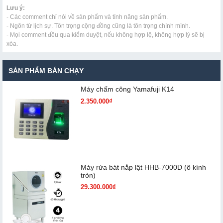
Lưu ý:
- Các comment chỉ nói về sản phẩm và tính năng sản phẩm.
- Ngôn từ lịch sự. Tôn trọng cộng đồng cũng là tôn trọng chính mình.
- Mọi comment đều qua kiểm duyệt, nếu không hợp lệ, không hợp lý sẽ bị
xóa.
SẢN PHẨM BÁN CHẠY
Máy chấm cô​ng Yamafuji K14
2.350.000₫
Máy rửa bát nắp lật HHB-7000D (ô kính
tròn)
29.300.000₫