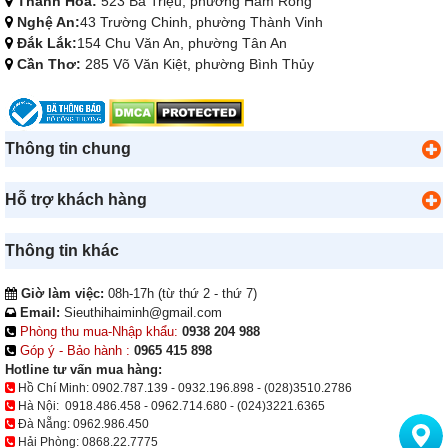
Thanh Hóa:
523 Bà Triệu, phường Hàm Rồng
Nghệ An:
43 Trường Chinh, phường Thành Vinh
Đắk Lắk:
154 Chu Văn An, phường Tân An
Cần Thơ:
285 Võ Văn Kiệt, phường Bình Thủy
Thông tin chung
Hỗ trợ khách hàng
Thông tin khác
Giờ làm việc:
08h-17h (từ thứ 2 - thứ 7)
Email:
Sieuthihaiminh@gmail.com
Phòng thu mua-Nhập khẩu:
0938 204 988
Góp ý - Bảo hành :
0965 415 898
Hotline tư vấn mua hàng:
Hồ Chí Minh:
0902.787.139
-
0932.196.898
-
(028)3510.2786
Hà Nội:
0918.486.458
-
0962.714.680
-
(024)3221.6365
Đà Nẵng:
0962.986.450
Hải Phòng:
0868.22.7775