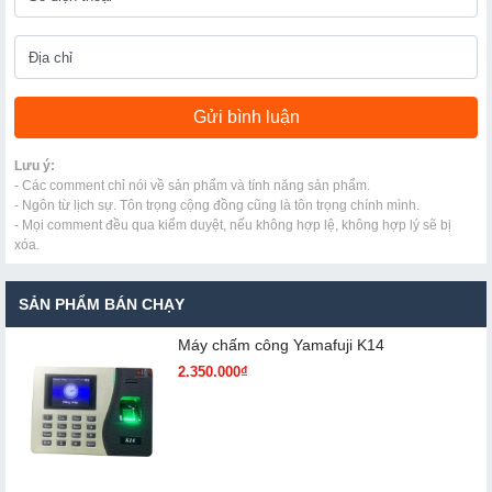
Lưu ý:
- Các comment chỉ nói về sản phẩm và tính năng sản phẩm.
- Ngôn từ lịch sự. Tôn trọng cộng đồng cũng là tôn trọng chính mình.
- Mọi comment đều qua kiểm duyệt, nếu không hợp lệ, không hợp lý sẽ bị
xóa.
SẢN PHẨM BÁN CHẠY
Máy chấm cô​ng Yamafuji K14
2.350.000₫