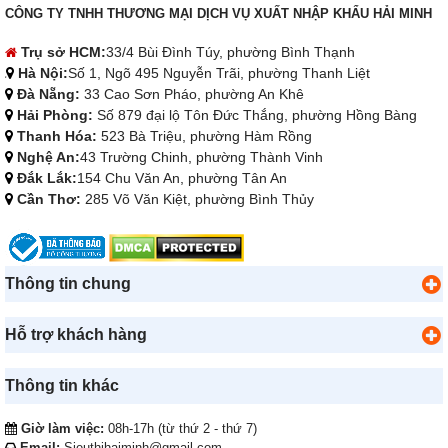
CÔNG TY TNHH THƯƠNG MẠI DỊCH VỤ XUẤT NHẬP KHẨU HẢI MINH
Trụ sở HCM:
33/4 Bùi Đình Túy, phường Bình Thạnh
Hà Nội:
Số 1, Ngõ 495 Nguyễn Trãi, phường Thanh Liệt
Đà Nẵng:
33 Cao Sơn Pháo, phường An Khê
Hải Phòng:
Số 879 đại lộ Tôn Đức Thắng, phường Hồng Bàng
Thanh Hóa:
523 Bà Triệu, phường Hàm Rồng
Nghệ An:
43 Trường Chinh, phường Thành Vinh
Đắk Lắk:
154 Chu Văn An, phường Tân An
Cần Thơ:
285 Võ Văn Kiệt, phường Bình Thủy
Thông tin chung
Hỗ trợ khách hàng
Thông tin khác
Giờ làm việc:
08h-17h (từ thứ 2 - thứ 7)
Email:
Sieuthihaiminh@gmail.com