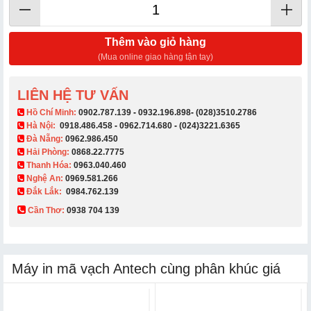
Thêm vào giỏ hàng
(Mua online giao hàng tận tay)
LIÊN HỆ TƯ VẤN
​ Hồ Chí Minh:
0902.787.139
-
0932.196.898
-
(028)3510.2786
Hà Nội:
0918.486.458
-
0962.714.680
-
(024)3221.6365
Đà Nẵng:
0962.986.450
Hải Phòng:
0868.22.7775
Thanh Hóa:
0963.040.460
Nghệ An:
0969.581.266
Đắk Lắk:
0984.762.139
Cần Thơ:
0938 704 139​
Máy in mã vạch Antech cùng phân khúc giá