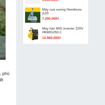
Máy cưa xương Hamiboss-
j120
7.200.000₫
Máy hàn MIG inverter 220V
HKMIG250-1
12.860.000₫
, phù
ết