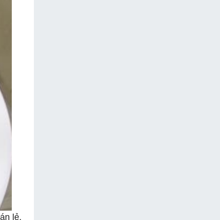
án lẻ.