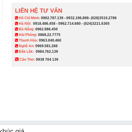
LIÊN HỆ TƯ VẤN
​ Hồ Chí Minh:
0902.787.139
-
0932.196.898
-
(028)3510.2786
Hà Nội:
0918.486.458
-
0962.714.680
-
(024)3221.6365
Đà Nẵng:
0962.986.450
Hải Phòng:
0868.22.7775
Thanh Hóa:
0963.040.460
Nghệ An:
0969.581.266
Đắk Lắk:
0984.762.139
Cần Thơ:
0938 704 139​
khúc giá