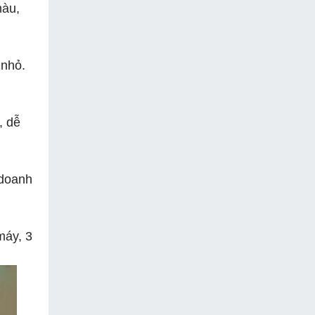
màu,
 nhỏ.
, dễ
 doanh
máy, 3