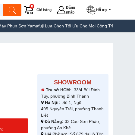
0
Đăng
Giỏ hàng
Hỗ trợ
nhập
Yamafuji Lựa Chọn Tối Ưu Cho Mọi Công Trình
Máy Hàn Túi Yamaf
SHOWROOM
Trụ sở HCM:
33/4 Bùi Đình
Túy, phường Bình Thạnh
Hà Nội:
Số 1, Ngõ
495 Nguyễn Trãi, phường Thanh
Liệt
Đà Nẵng:
33 Cao Sơn Pháo,
g
phường An Khê
y)
Hải Phòng:
Số 879 đại lộ Tôn