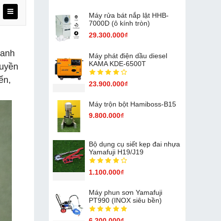
Máy rửa bát nắp lật HHB-
7000D (ô kính tròn)
29.300.000₫
oanh
Máy phát điện dầu diesel
KAMA KDE-6500T
ruyền
ển,
23.900.000₫
Máy trộn bột Hamiboss-B15
9.800.000₫
Bộ dụng cụ siết kẹp đai nhựa
Yamafuji H19/J19
1.100.000₫
Máy phun sơn Yamafuji
PT990 (INOX siêu bền)
6.200.000₫