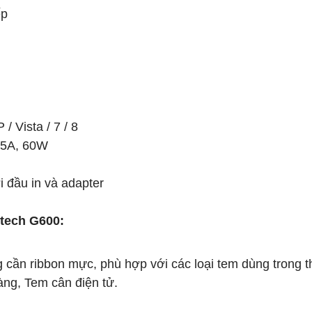
ếp
 Vista / 7 / 8
.5A, 60W
i đầu in và adapter
ntech G600:
ng cần ribbon mực, phù hợp với các loại tem dùng trong t
ng, Tem cân điện tử.