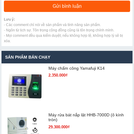
Lưu ý:
- Các comment chỉ nói về sản phẩm và tính năng sản phẩm.
- Ngôn từ lịch sự. Tôn trọng cộng đồng cũng là tôn trọng chính mình.
- Mọi comment đều qua kiểm duyệt, nếu không hợp lệ, không hợp lý sẽ bị
xóa.
SẢN PHẨM BÁN CHẠY
Máy chấm cô​ng Yamafuji K14
2.350.000₫
Máy rửa bát nắp lật HHB-7000D (ô kính
tròn)
29.300.000₫