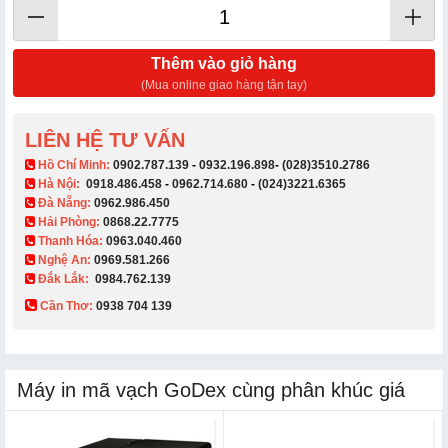
Thêm vào giỏ hàng
(Mua online giao hàng tận tay)
LIÊN HỆ TƯ VẤN
​ Hồ Chí Minh:
0902.787.139
-
0932.196.898
-
(028)3510.2786
Hà Nội:
0918.486.458
-
0962.714.680
-
(024)3221.6365
Đà Nẵng:
0962.986.450
Hải Phòng:
0868.22.7775
Thanh Hóa:
0963.040.460
Nghệ An:
0969.581.266
Đắk Lắk:
0984.762.139
Cần Thơ:
0938 704 139​
Máy in mã vạch GoDex cùng phân khúc giá