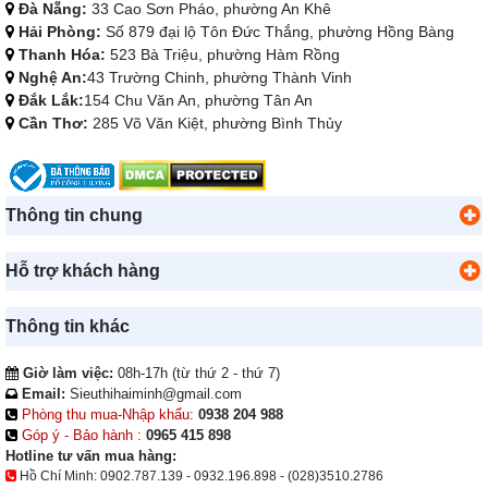
Đà Nẵng:
33 Cao Sơn Pháo, phường An Khê
Hải Phòng:
Số 879 đại lộ Tôn Đức Thắng, phường Hồng Bàng
Thanh Hóa:
523 Bà Triệu, phường Hàm Rồng
Nghệ An:
43 Trường Chinh, phường Thành Vinh
Đắk Lắk:
154 Chu Văn An, phường Tân An
Cần Thơ:
285 Võ Văn Kiệt, phường Bình Thủy
Thông tin chung
Hỗ trợ khách hàng
Thông tin khác
Giờ làm việc:
08h-17h (từ thứ 2 - thứ 7)
Email:
Sieuthihaiminh@gmail.com
Phòng thu mua-Nhập khẩu:
0938 204 988
Góp ý - Bảo hành :
0965 415 898
Hotline tư vấn mua hàng:
Hồ Chí Minh:
0902.787.139
-
0932.196.898
-
(028)3510.2786