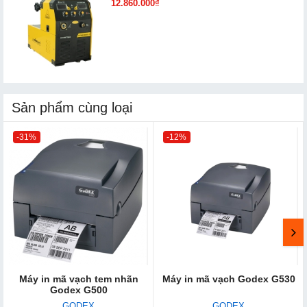
12.860.000₫
Sản phẩm cùng loại
-31%
-12%
Máy in mã vạch tem nhãn
Máy in mã vạch Godex G530
Godex G500
GODEX
GODEX