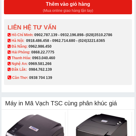
Thêm vào giỏ hàng
(Mua online giao hàng tận tay)
LIÊN HỆ TƯ VẤN
​ Hồ Chí Minh:
0902.787.139
-
0932.196.898
-
(028)3510.2786
Hà Nội:
0918.486.458
-
0962.714.680
-
(024)3221.6365
Đà Nẵng:
0962.986.450
Hải Phòng:
0868.22.7775
Thanh Hóa:
0963.040.460
Nghệ An:
0969.581.266
Đắk Lắk:
0984.762.139
Cần Thơ:
0938 704 139​
Máy in Mã Vạch TSC cùng phân khúc giá