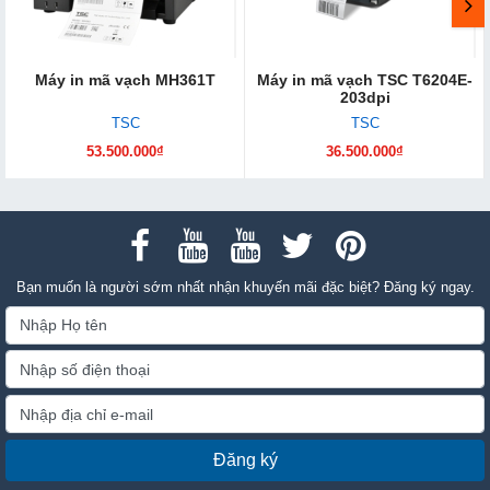
Máy in mã vạch MH361T
Máy in mã vạch TSC T6204E-
203dpi
TSC
TSC
53.500.000₫
36.500.000₫
Bạn muốn là người sớm nhất nhận khuyến mãi đặc biệt? Đăng ký ngay.
Đăng ký