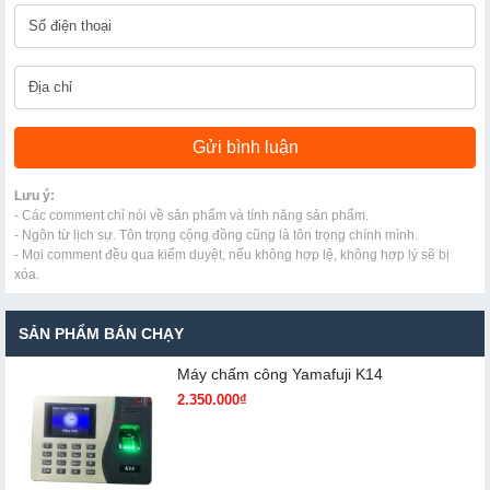
Lưu ý:
- Các comment chỉ nói về sản phẩm và tính năng sản phẩm.
- Ngôn từ lịch sự. Tôn trọng cộng đồng cũng là tôn trọng chính mình.
- Mọi comment đều qua kiểm duyệt, nếu không hợp lệ, không hợp lý sẽ bị
xóa.
SẢN PHẨM BÁN CHẠY
Máy chấm cô​ng Yamafuji K14
2.350.000₫