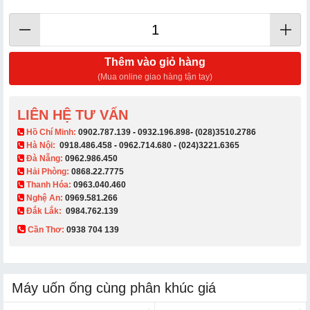
Thêm vào giỏ hàng
(Mua online giao hàng tận tay)
LIÊN HỆ TƯ VẤN
​ Hồ Chí Minh:
0902.787.139
-
0932.196.898
-
(028)3510.2786
Hà Nội:
0918.486.458
-
0962.714.680
-
(024)3221.6365
Đà Nẵng:
0962.986.450
Hải Phòng:
0868.22.7775
Thanh Hóa:
0963.040.460
Nghệ An:
0969.581.266
Đắk Lắk:
0984.762.139
Cần Thơ:
0938 704 139​
Máy uốn ống cùng phân khúc giá