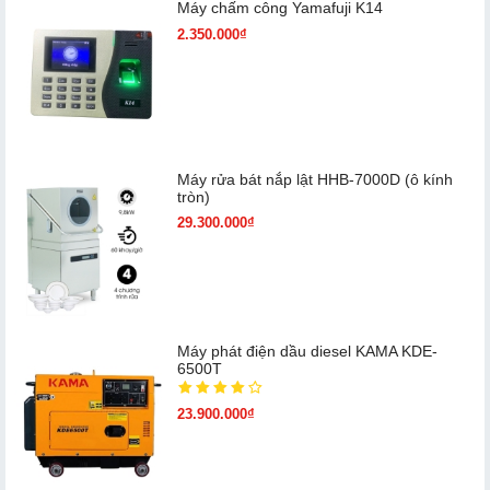
Máy chấm cô​ng Yamafuji K14
2.350.000₫
Máy rửa bát nắp lật HHB-7000D (ô kính
tròn)
29.300.000₫
Máy phát điện dầu diesel KAMA KDE-
6500T
23.900.000₫