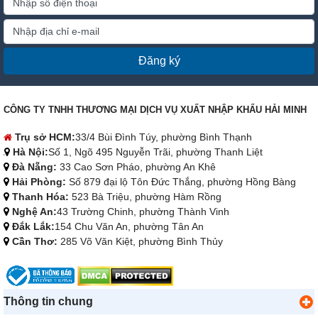
Đăng ký
CÔNG TY TNHH THƯƠNG MẠI DỊCH VỤ XUẤT NHẬP KHẨU HẢI MINH
Trụ sở HCM:
33/4 Bùi Đình Túy, phường Bình Thạnh
Hà Nội:
Số 1, Ngõ 495 Nguyễn Trãi, phường Thanh Liệt
Đà Nẵng:
33 Cao Sơn Pháo, phường An Khê
Hải Phòng:
Số 879 đại lộ Tôn Đức Thắng, phường Hồng Bàng
Thanh Hóa:
523 Bà Triệu, phường Hàm Rồng
Nghệ An:
43 Trường Chinh, phường Thành Vinh
Đắk Lắk:
154 Chu Văn An, phường Tân An
Cần Thơ:
285 Võ Văn Kiệt, phường Bình Thủy
Thông tin chung