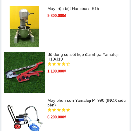
Máy trộn bột Hamiboss-B15
9.800.000₫
Bộ dụng cụ siết kẹp đai nhựa Yamafuji
H19/J19
1.100.000₫
Máy phun sơn Yamafuji PT990 (INOX siêu
bền)
6.200.000₫