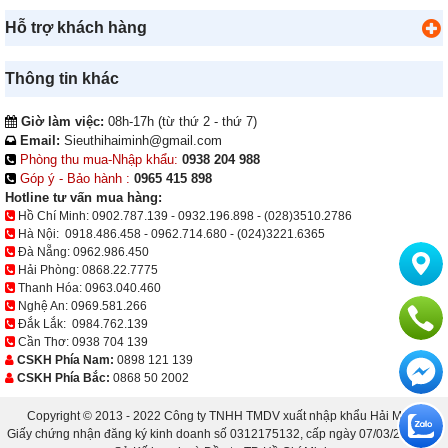
Hỗ trợ khách hàng
Thông tin khác
Giờ làm việc:
08h-17h (từ thứ 2 - thứ 7)
Email:
Sieuthihaiminh@gmail.com
Phòng thu mua-Nhập khẩu:
0938 204 988
Góp ý - Bảo hành :
0965 415 898
Hotline tư vấn mua hàng:
Hồ Chí Minh:
0902.787.139
-
0932.196.898
-
(028)3510.2786
Hà Nội:
0918.486.458
-
0962.714.680
-
(024)3221.6365
Đà Nẵng:
0962.986.450
Hải Phòng:
0868.22.7775
Thanh Hóa:
0963.040.460
Nghệ An:
0969.581.266
Đắk Lắk:
0984.762.139
Cần Thơ:
0938 704 139
CSKH Phía Nam:
0898 121 139
CSKH Phía Bắc:
0868 50 2002
Copyright © 2013 - 2022 Công ty TNHH TMDV xuất nhập khẩu Hải Minh.
Giấy chứng nhận đăng ký kinh doanh số 0312175132, cấp ngày 07/03/2013 bởi