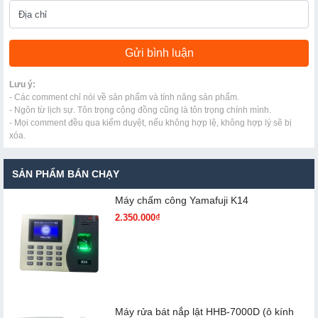
Lưu ý:
- Các comment chỉ nói về sản phẩm và tính năng sản phẩm.
- Ngôn từ lịch sự. Tôn trọng cộng đồng cũng là tôn trọng chính mình.
- Mọi comment đều qua kiểm duyệt, nếu không hợp lệ, không hợp lý sẽ bị
xóa.
SẢN PHẨM BÁN CHẠY
Máy chấm cô​ng Yamafuji K14
2.350.000₫
Máy rửa bát nắp lật HHB-7000D (ô kính