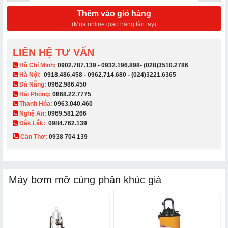
Thêm vào giỏ hàng
(Mua online giao hàng tận tay)
LIÊN HỆ TƯ VẤN
​ Hồ Chí Minh:
0902.787.139
-
0932.196.898
-
(028)3510.2786
Hà Nội:
0918.486.458
-
0962.714.680
-
(024)3221.6365
Đà Nẵng:
0962.986.450
Hải Phòng:
0868.22.7775
Thanh Hóa:
0963.040.460
Nghệ An:
0969.581.266
Đắk Lắk:
0984.762.139
Cần Thơ:
0938 704 139​
Máy bơm mỡ cùng phân khúc giá