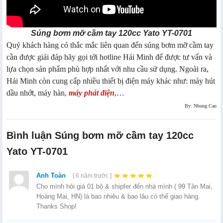
Súng bơm mỡ cầm tay 120cc Yato YT-0701
Quý khách hàng có thắc mắc liên quan đến súng bơm mỡ cầm tay
cần được giải đáp hãy gọi tới hotline Hải Minh để được tư vấn và
lựa chọn sản phẩm phù hợp nhất với nhu cầu sử dụng. Ngoài ra,
Hải Minh còn cung cấp nhiều thiết bị điện máy khác như: máy hút
dầu nhớt, máy hàn,
máy phát điện
,…
By: Nhung Cao
Bình luận Súng bơm mỡ cầm tay 120cc
Yato YT-0701
Anh Toàn
[ 6 năm trước ]
Cho mình hỏi giá 01 bộ & shipfer đến nhà mình ( 99 Tân Mai,
Hoàng Mai, HN) là bao nhiêu & bao lâu có thể giao hàng.
Thanks Shop!