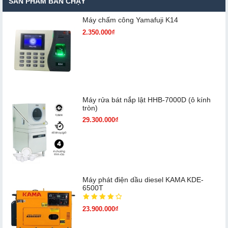
SẢN PHẨM BÁN CHẠY
Máy chấm cô​ng Yamafuji K14
2.350.000₫
Máy rửa bát nắp lật HHB-7000D (ô kính
tròn)
29.300.000₫
Máy phát điện dầu diesel KAMA KDE-
6500T
23.900.000₫