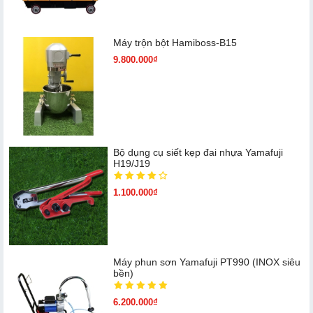
Máy trộn bột Hamiboss-B15
9.800.000₫
Bộ dụng cụ siết kẹp đai nhựa Yamafuji
H19/J19
1.100.000₫
Máy phun sơn Yamafuji PT990 (INOX siêu
bền)
6.200.000₫