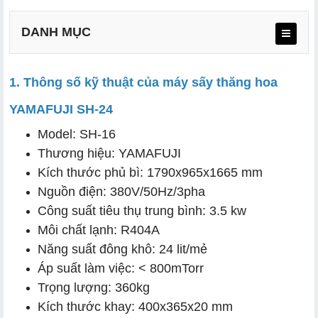
DANH MỤC
1. Thông số kỹ thuật của máy sấy thăng hoa
YAMAFUJI SH-24
Model: SH-16
Thương hiệu: YAMAFUJI
Kích thước phủ bì: 1790x965x1665 mm
Nguồn điện: 380V/50Hz/3pha
a. Đảm bảo kín khít
Công suất tiêu thụ trung bình: 3.5 kw
b. Tắt máy khi không sử dụng
Môi chất lạnh: R404A
Năng suất đông khô: 24 lit/mẻ
c. Cấp đông trước khi sấy
Áp suất làm việc: < 800mTorr
d. Kiểm tra định kỳ và tuân thủ hướng dẫn sử dụng
Trọng lượng: 360kg
Kích thước khay: 400x365x20 mm