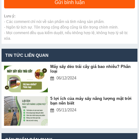
Lưu ý:
- Các comment chỉ nói về sản phẩm và tính năng sản phẩm.
- Ngôn từ lịch sự. Tôn trọng cộng đồng cũng là tôn trọng chính mình.
- Mọi comment đều qua kiểm duyệt, nếu không hợp lệ, không hợp lý sẽ bị
xóa.
TIN TỨC LIÊN QUAN
Máy sấy dẻo trái cây giá bao nhiêu? Phân
loại
06/12/2024
5 lợi ích của máy sấy năng lượng mặt trời
bạn nên biết
05/11/2024