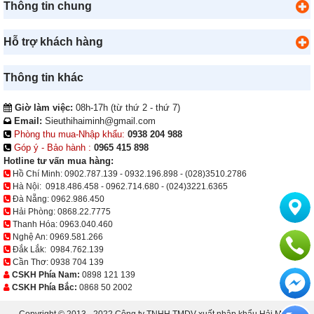
Thông tin chung
Hỗ trợ khách hàng
Thông tin khác
Giờ làm việc:
08h-17h (từ thứ 2 - thứ 7)
Email:
Sieuthihaiminh@gmail.com
Phòng thu mua-Nhập khẩu:
0938 204 988
Góp ý - Bảo hành :
0965 415 898
Hotline tư vấn mua hàng:
Hồ Chí Minh:
0902.787.139
-
0932.196.898
-
(028)3510.2786
Hà Nội:
0918.486.458
-
0962.714.680
-
(024)3221.6365
Đà Nẵng:
0962.986.450
Hải Phòng:
0868.22.7775
Thanh Hóa:
0963.040.460
Nghệ An:
0969.581.266
Đắk Lắk:
0984.762.139
Cần Thơ:
0938 704 139
CSKH Phía Nam:
0898 121 139
CSKH Phía Bắc:
0868 50 2002