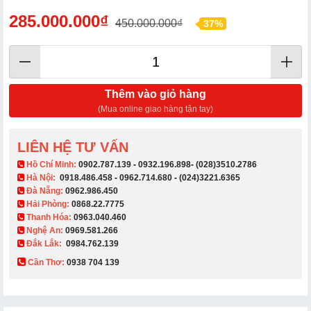
285.000.000₫
450.000.000₫
37%
Thêm vào giỏ hàng
(Mua online giao hàng tận tay)
LIÊN HỆ TƯ VẤN
​ Hồ Chí Minh:
0902.787.139
-
0932.196.898
-
(028)3510.2786
Hà Nội:
0918.486.458
-
0962.714.680
-
(024)3221.6365
Đà Nẵng:
0962.986.450
Hải Phòng:
0868.22.7775
Thanh Hóa:
0963.040.460
Nghệ An:
0969.581.266
Đắk Lắk:
0984.762.139
Cần Thơ:
0938 704 139​