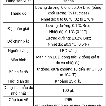
Hãng sản xuất
Hanna
Lượng đường: 0.0 to 85.0% Brix; (bằng
khối lượng)(% Fructose)
Thang đo
Nhiệt độ: 0 to 80°C (32 to 176°F)
Lượng đường: 0.1 % Brix;
Độ phân giải
Nhiệt độ: 0.1°C (0.1°F)
Lượng đường: ±0.2% Brix;
Độ chính xác
Nhiệt độ: ±0.3 °C (0.5°F)
Nguồn sáng
LED vàng
Màn hình LCD đồng thời 2 dòng giá trị
Màn hình
đo và nhiệt độ.
Tự động, giữa khoảng 10 đến 40°C ( 50
Bù nhiệt độ
to 104 °F)
Thời gian đo
Khoảng 15 giây
Dung tích mẫu đo
100 µL
nhỏ nhất
Cấp bảo vệ
IP65