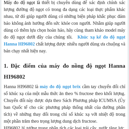
Máy đo độ ngọt là
thiết bị chuyên dùng để xác định chính xác
lượng đường độ ngọt có trong đa dạng các loại thực phẩm khác
nhau, từ đó giúp người dùng có những biện pháp khắc phục đảm
bảo không ảnh hưởng đến sức khỏe con người. Nhằm giúp người
dùng có thêm lựa chọn hoàn hảo, hãy cùng tham khảo model máy
đo độ ngọt dưới đây của chúng tôi.
Khúc xạ kế đo độ ngọt
Hanna HI96802
chất lượng được nhiều người dùng ưa chuộng và
bán chạy nhất hiện nay.
1. Đặc điểm của máy đo nồng độ ngọt Hanna
HI96802
Hanna HI96802 là
máy đo độ ngọt brix
cầm tay chuyển đổi chỉ
số khúc xạ của một mẫu thức ăn theo % fructose theo khối lượng.
Chuyển đổi này được dựa theo Sách Phương pháp ICUMSA (Ủy
ban Quốc tế cho các phương pháp thống nhất của đường phân
tích) về những thay đổi trong chỉ số khúc xạ với nhiệt độ trong
một phần trăm theo trọng lượng dung dịch fructose.
HI96802 lý tưởng trong phân tích các loại trái cây, nước tăng lực,