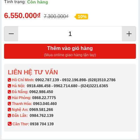
Tình trạng:
Còn hàng
6.550.000₫
7.300.000₫
10%
Thêm vào giỏ hàng
(Mua online giao hàng tận tay)
LIÊN HỆ TƯ VẤN
​ Hồ Chí Minh:
0902.787.139
-
0932.196.898
-
(028)3510.2786
Hà Nội:
0918.486.458
-
0962.714.680
-
(024)3221.6365
Đà Nẵng:
0962.986.450
Hải Phòng:
0868.22.7775
Thanh Hóa:
0963.040.460
Nghệ An:
0969.581.266
Đắk Lắk:
0984.762.139
Cần Thơ:
0938 704 139​