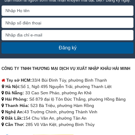
Bạn muốn là người sớm nhất nhận khuyến mãi đặc biệt? Đăng ký ngay.
Đăng ký
CÔNG TY TNHH THƯƠNG MẠI DỊCH VỤ XUẤT NHẬP KHẨU HẢI MINH
Trụ sở HCM:
33/4 Bùi Đình Túy, phường Bình Thạnh
Hà Nội:
Số 1, Ngõ 495 Nguyễn Trãi, phường Thanh Liệt
Đà Nẵng:
33 Cao Sơn Pháo, phường An Khê
Hải Phòng:
Số 879 đại lộ Tôn Đức Thắng, phường Hồng Bàng
Thanh Hóa:
523 Bà Triệu, phường Hàm Rồng
Nghệ An:
43 Trường Chinh, phường Thành Vinh
Đắk Lắk:
154 Chu Văn An, phường Tân An
Cần Thơ:
285 Võ Văn Kiệt, phường Bình Thủy