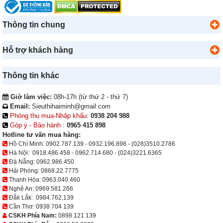
Thông tin chung
Hỗ trợ khách hàng
Thông tin khác
Giờ làm việc:
08h-17h (từ thứ 2 - thứ 7)
Email:
Sieuthihaiminh@gmail.com
Phòng thu mua-Nhập khẩu:
0938 204 988
Góp ý - Bảo hành :
0965 415 898
Hotline tư vấn mua hàng:
Hồ Chí Minh:
0902.787.139
-
0932.196.898
-
(028)3510.2786
Hà Nội:
0918.486.458
-
0962.714.680
-
(024)3221.6365
Đà Nẵng:
0962.986.450
Hải Phòng:
0868.22.7775
Thanh Hóa:
0963.040.460
Nghệ An:
0969.581.266
Đắk Lắk:
0984.762.139
Cần Thơ:
0938 704 139
CSKH Phía Nam:
0898 121 139