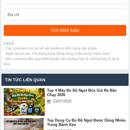
Lưu ý:
- Các comment chỉ nói về sản phẩm và tính năng sản phẩm.
- Ngôn từ lịch sự. Tôn trọng cộng đồng cũng là tôn trọng chính mình.
- Mọi comment đều qua kiểm duyệt, nếu không hợp lệ, không hợp lý sẽ bị
xóa.
TIN TỨC LIÊN QUAN
Top 4 Máy Đo Độ Ngọt Brix Giá Rẻ Bán
Chạy 2026
23/07/2026
Top Dụng Cụ Đo Độ Ngọt Được Dùng Nhiều
Trong Bánh Kẹo