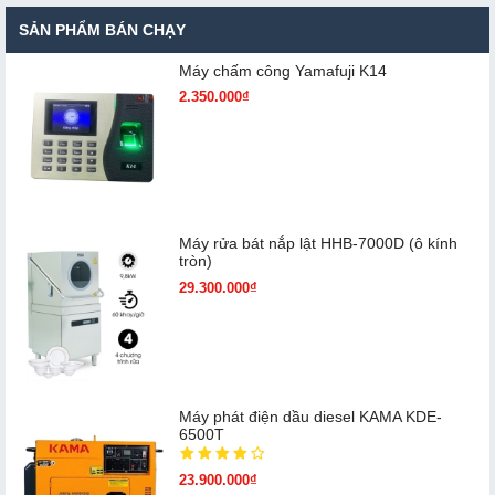
SẢN PHẨM BÁN CHẠY
Máy chấm cô​ng Yamafuji K14
2.350.000₫
Máy rửa bát nắp lật HHB-7000D (ô kính
tròn)
29.300.000₫
Máy phát điện dầu diesel KAMA KDE-
6500T
23.900.000₫