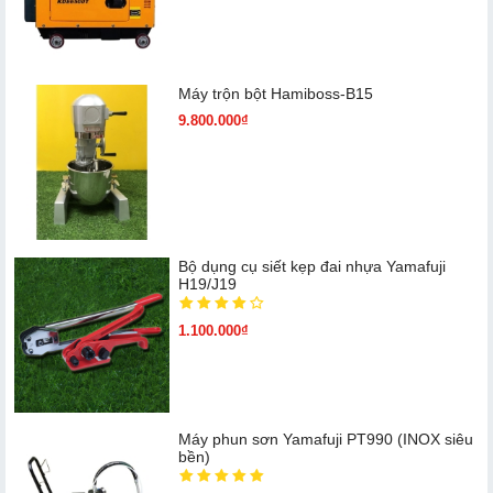
Máy trộn bột Hamiboss-B15
9.800.000₫
Bộ dụng cụ siết kẹp đai nhựa Yamafuji
H19/J19
1.100.000₫
Máy phun sơn Yamafuji PT990 (INOX siêu
bền)