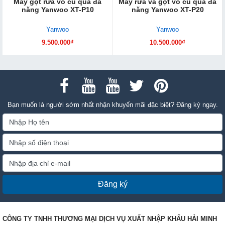
Máy gọt rửa vỏ củ quả đa
Máy rửa và gọt vỏ củ quả đa
năng Yanwoo XT-P10
năng Yanwoo XT-P20
Yanwoo
Yanwoo
9.500.000₫
10.500.000₫
Bạn muốn là người sớm nhất nhận khuyến mãi đặc biệt? Đăng ký ngay.
Đăng ký
CÔNG TY TNHH THƯƠNG MẠI DỊCH VỤ XUẤT NHẬP KHẨU HẢI MINH