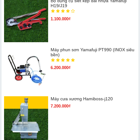
Bộ dụng cụ siết kẹp đai nhựa Yamafuji
H19/J19
1.100.000₫
Máy phun sơn Yamafuji PT990 (INOX siêu
bền)
6.200.000₫
Máy cưa xương Hamiboss-j120
7.200.000₫