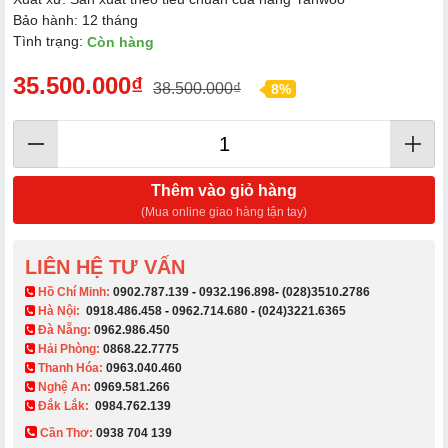
Bảo hành: 12 tháng
Tình trạng:
Còn hàng
35.500.000₫
38.500.000₫
8%
Thêm vào giỏ hàng
(Mua online giao hàng tận tay)
LIÊN HỆ TƯ VẤN
​ Hồ Chí Minh:
0902.787.139
-
0932.196.898
-
(028)3510.2786
Hà Nội:
0918.486.458
-
0962.714.680
-
(024)3221.6365
Đà Nẵng:
0962.986.450
Hải Phòng:
0868.22.7775
Thanh Hóa:
0963.040.460
Nghệ An:
0969.581.266
Đắk Lắk:
0984.762.139
Cần Thơ:
0938 704 139​