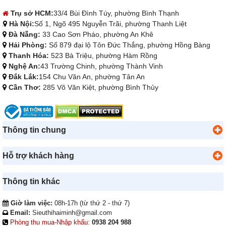
Trụ sở HCM:
33/4 Bùi Đình Túy, phường Bình Thạnh
Hà Nội:
Số 1, Ngõ 495 Nguyễn Trãi, phường Thanh Liệt
Đà Nẵng:
33 Cao Sơn Pháo, phường An Khê
Hải Phòng:
Số 879 đại lộ Tôn Đức Thắng, phường Hồng Bàng
Thanh Hóa:
523 Bà Triệu, phường Hàm Rồng
Nghệ An:
43 Trường Chinh, phường Thành Vinh
Đắk Lắk:
154 Chu Văn An, phường Tân An
Cần Thơ:
285 Võ Văn Kiệt, phường Bình Thủy
Thông tin chung
Hỗ trợ khách hàng
Thông tin khác
Giờ làm việc:
08h-17h (từ thứ 2 - thứ 7)
Email:
Sieuthihaiminh@gmail.com
Phòng thu mua-Nhập khẩu:
0938 204 988