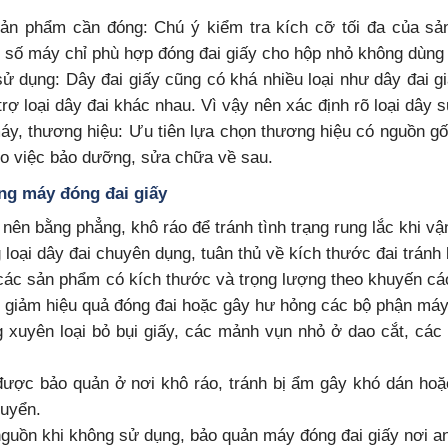
sản phẩm cần đóng: Chú ý kiểm tra kích cỡ tối đa của s
 số máy chỉ phù hợp đóng đai giấy cho hộp nhỏ không dùng
 sử dụng: Dây đai giấy cũng có khá nhiều loại như dây đai g
trợ loại dây đai khác nhau. Vì vậy nên xác định rõ loại dây
áy, thương hiệu: Ưu tiên lựa chọn thương hiệu có nguồn gốc,
ho việc bảo dưỡng, sửa chữa về sau.
ụng máy đóng đai giấy
y nên bằng phẳng, khô ráo để tránh tình trạng rung lắc khi 
loại dây đai chuyên dụng, tuân thủ về kích thước đai tránh 
 các sản phẩm có kích thước và trọng lượng theo khuyến cá
m giảm hiệu quả đóng đai hoặc gây hư hỏng các bộ phận máy
 xuyên loại bỏ bụi giấy, các mảnh vụn nhỏ ở dao cắt, các 
được bảo quản ở nơi khô ráo, tránh bị ẩm gây khó dán ho
huyển.
 nguồn khi không sử dụng, bảo quản máy đóng đai giấy nơi an