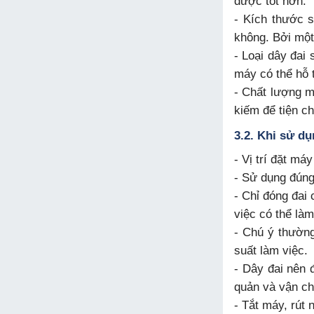
được tốt hơn.
- Kích thước 
không. Bởi một
- Loại dây đai
máy có thể hỗ 
- Chất lượng m
kiếm để tiện c
3.2. Khi sử d
- Vị trí đặt má
- Sử dụng đúng 
- Chỉ đóng đai
việc có thể là
- Chú ý thường
suất làm việc.
- Dây đai nên 
quản và vận c
- Tắt máy, rút