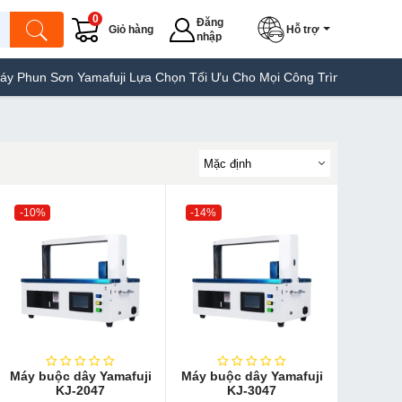
0
Đăng
Giỏ hàng
Hỗ trợ
nhập
Yamafuji Lựa Chọn Tối Ưu Cho Mọi Công Trình
Máy Hàn Túi Yama
-10%
-14%
Máy buộc dây Yamafuji
Máy buộc dây Yamafuji
KJ-2047
KJ-3047