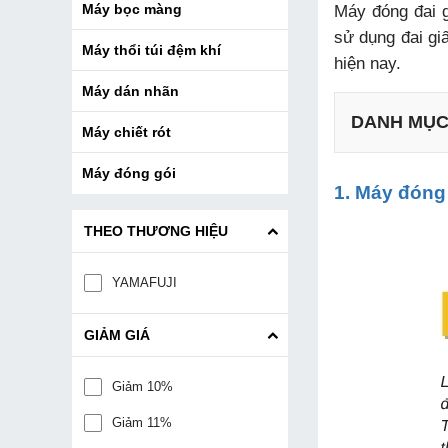
Máy đóng đai g
Máy bọc màng
sử dụng đai gi
Máy thổi túi đệm khí
hiện nay.
Máy dán nhãn
DANH MỤ
Máy chiết rót
Máy đóng gói
1. Máy đóng 
3.1. Khi l
THEO THƯƠNG HIỆU
3.2. Khi 
YAMAFUJI
GIẢM GIÁ
Giảm 10%
Giảm 11%