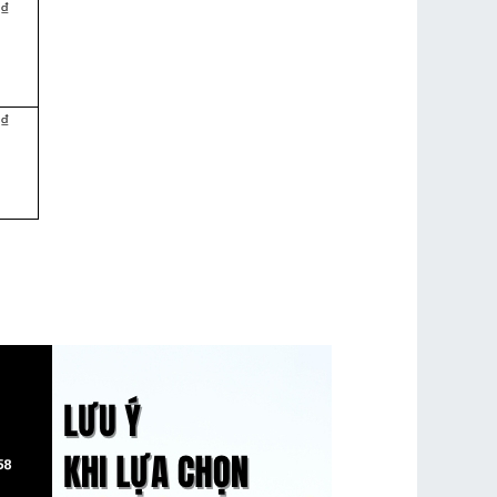
0₫
0₫