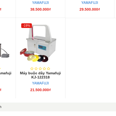
YAMAFUJI
YAMAFUJI
₫
38.500.000₫
29.500.000₫
-19%
mafuji
Máy buộc dây Yamafuji
7
KJ-122318
YAMAFUJI
₫
21.500.000₫
nh