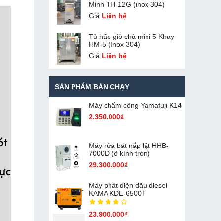
Minh TH-12G (inox 304)
Giá:
Liên hệ
Tủ hấp giò chả mini 5 Khay
HM-5 (Inox 304)
Giá:
Liên hệ
SẢN PHẨM BÁN CHẠY
Máy chấm cô​ng Yamafuji K14
2.350.000₫
Máy rửa bát nắp lật HHB-
7000D (ô kính tròn)
29.300.000₫
Máy phát điện dầu diesel
KAMA KDE-6500T
23.900.000₫