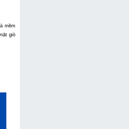
và mềm 
ặt giò 