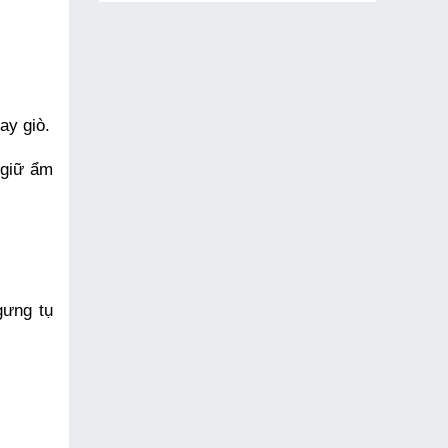
ay giò.
giữ ẩm 
ưng tụ 