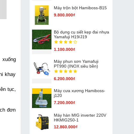
Máy trộn bột Hamiboss-B15
9.800.000₫
Bộ dụng cụ siết kẹp đai nhựa
Yamafuji H19/J19
1.100.000₫
 xuống 
Máy phun sơn Yamafuji
PT990 (INOX siêu bền)
i khay 
6.200.000₫
ên tục, 
Máy cưa xương Hamiboss-
j120
7.200.000₫
ch đơn 
Máy hàn MIG inverter 220V
HKMIG250-1
12.860.000₫