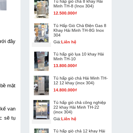
Tủ hấp giò chả 8 khay Hải
Minh TH-8 (Inox 304)
12.500.000₫
Tủ Hấp Giò Chả Điện Gas 8
Khay Hải Minh TH-8G Inox
304
ới đây 
Giá:
Liên hệ
Tủ hấp giò lụa 10 khay Hải
Minh TH-10
13.800.000₫
Tủ hấp giò chả Hải Minh TH-
12 12 khay (inox 304)
bề mặt 
14.800.000₫
Tủ hấp giò chả công nghiệp
22 khay Hải Minh TH-22
kế van 
(inox 304)
 sẽ tụ 
Giá:
Liên hệ
Tủ hấp giò chả 12 khay Hải