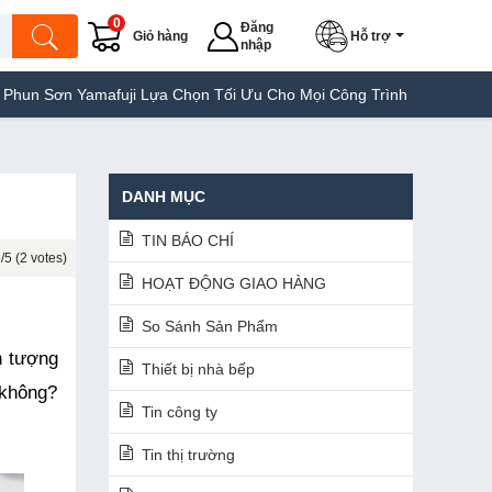
0
Đăng
Giỏ hàng
Hỗ trợ
nhập
afuji Lựa Chọn Tối Ưu Cho Mọi Công Trình
Máy Hàn Túi Yamafuj
DANH MỤC
TIN BÁO CHÍ
/5 (2 votes)
HOẠT ĐỘNG GIAO HÀNG
So Sánh Sản Phẩm
 tượng 
Thiết bị nhà bếp
không? 
Tin công ty
Tin thị trường