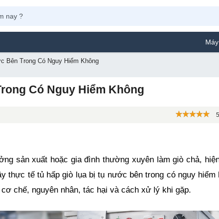
Máy Phun Sơn Yam
ớc Bên Trong Có Nguy Hiểm Không
 Trong Có Nguy Hiểm Không
5
ưởng sản xuất hoặc gia đình thường xuyên làm giò chả, hiện
y thực tế tủ hấp giò lụa bị tụ nước bên trong có nguy hiểm 
rõ cơ chế, nguyên nhân, tác hại và cách xử lý khi gặp.