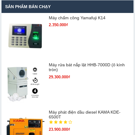
SẢN PHẨM BÁN CHẠY
Máy chấm cô​ng Yamafuji K14
2.350.000₫
Máy rửa bát nắp lật HHB-7000D (ô kính
tròn)
29.300.000₫
Máy phát điện dầu diesel KAMA KDE-
6500T
23.900.000₫