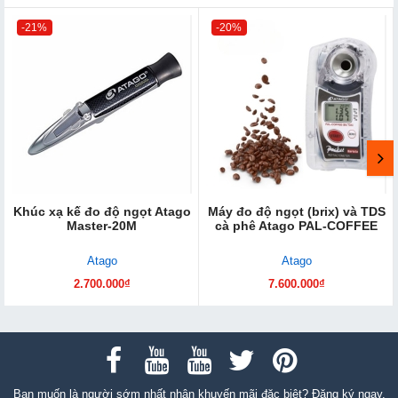
-21%
-20%
Khúc xạ kế đo độ ngọt Atago
Máy đo độ ngọt (brix) và TDS
Master-20M
cà phê Atago PAL-COFFEE
Atago
Atago
2.700.000₫
7.600.000₫
Bạn muốn là người sớm nhất nhận khuyến mãi đặc biệt? Đăng ký ngay.