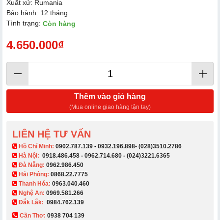
Xuất xứ: Rumania
Bảo hành: 12 tháng
Tình trạng:
Còn hàng
4.650.000₫
Thêm vào giỏ hàng
(Mua online giao hàng tận tay)
LIÊN HỆ TƯ VẤN
​ Hồ Chí Minh:
0902.787.139
-
0932.196.898
-
(028)3510.2786
Hà Nội:
0918.486.458
-
0962.714.680
-
(024)3221.6365
Đà Nẵng:
0962.986.450
Hải Phòng:
0868.22.7775
Thanh Hóa:
0963.040.460
Nghệ An:
0969.581.266
Đắk Lắk:
0984.762.139
Cần Thơ:
0938 704 139​