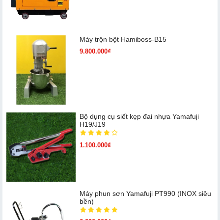
Máy trộn bột Hamiboss-B15
9.800.000₫
Bộ dụng cụ siết kẹp đai nhựa Yamafuji
H19/J19
1.100.000₫
Máy phun sơn Yamafuji PT990 (INOX siêu
bền)