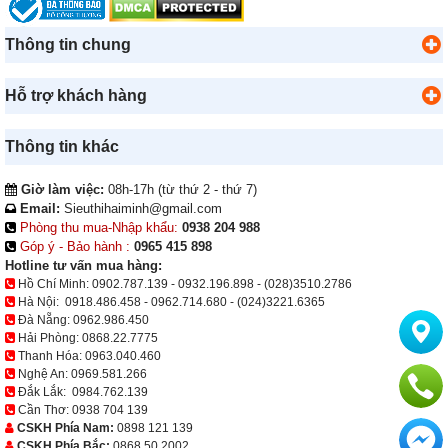
Thông tin chung
Hỗ trợ khách hàng
Thông tin khác
Giờ làm việc:
08h-17h (từ thứ 2 - thứ 7)
Email:
Sieuthihaiminh@gmail.com
Phòng thu mua-Nhập khẩu:
0938 204 988
Góp ý - Bảo hành :
0965 415 898
Hotline tư vấn mua hàng:
Hồ Chí Minh:
0902.787.139
-
0932.196.898
-
(028)3510.2786
Hà Nội:
0918.486.458
-
0962.714.680
-
(024)3221.6365
Đà Nẵng:
0962.986.450
Hải Phòng:
0868.22.7775
Thanh Hóa:
0963.040.460
Nghệ An:
0969.581.266
Đắk Lắk:
0984.762.139
Cần Thơ:
0938 704 139
CSKH Phía Nam:
0898 121 139
CSKH Phía Bắc:
0868 50 2002