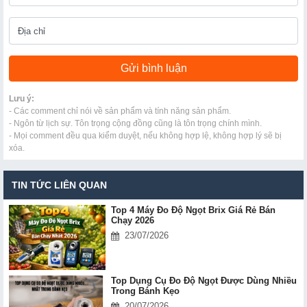
Lưu ý:
- Các comment chỉ nói về sản phẩm và tính năng sản phẩm.
- Ngôn từ lịch sự. Tôn trọng cộng đồng cũng là tôn trọng chính mình.
- Mọi comment đều qua kiểm duyệt, nếu không hợp lệ, không hợp lý sẽ bị
xóa.
TIN TỨC LIÊN QUAN
Top 4 Máy Đo Độ Ngọt Brix Giá Rẻ Bán
Chạy 2026
23/07/2026
Top Dụng Cụ Đo Độ Ngọt Được Dùng Nhiều
Trong Bánh Kẹo
20/07/2026