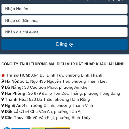
Đăng ký
CÔNG TY TNHH THƯƠNG MẠI DỊCH VỤ XUẤT NHẬP KHẨU HẢI MINH
Trụ sở HCM:
33/4 Bùi Đình Túy, phường Bình Thạnh
Hà Nội:
Số 1, Ngõ 495 Nguyễn Trãi, phường Thanh Liệt
Đà Nẵng:
33 Cao Sơn Pháo, phường An Khê
Hải Phòng:
Số 879 đại lộ Tôn Đức Thắng, phường Hồng Bàng
Thanh Hóa:
523 Bà Triệu, phường Hàm Rồng
Nghệ An:
43 Trường Chinh, phường Thành Vinh
Đắk Lắk:
154 Chu Văn An, phường Tân An
Cần Thơ:
285 Võ Văn Kiệt, phường Bình Thủy