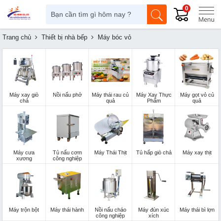
0
Trang chủ
Thiết bị nhà bếp
Máy bóc vỏ
Máy xay giò
Nồi nấu phở
Máy thái rau củ
Máy Xay Thực
Máy gọt vỏ củ
chả
quả
Phẩm
quả
Máy cưa
Tủ nấu cơm
Máy Thái Thịt
Tủ hấp giò chả
Máy xay thịt
xương
công nghiệp
Máy trộn bột
Máy thái hành
Nồi nấu cháo
Máy đùn xúc
Máy thái bì lợn
công nghiệp
xích