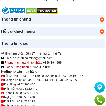
Thông tin chung
Hỗ trợ khách hàng
Thông tin khác
Giờ làm việc:
08h-17h (từ thứ 2 - thứ 7)
Email:
Sieuthihaiminh@gmail.com
Phòng thu mua-Nhập khẩu:
0938 204 988
Góp ý - Bảo hành :
0965 415 898
Hotline tư vấn mua hàng:
Hồ Chí Minh:
0902.787.139
-
0932.196.898
-
(028)3510.2786
Hà Nội:
0918.486.458
-
0962.714.680
-
(024)3221.6365
Đà Nẵng:
0962.986.450
Hải Phòng:
0868.22.7775
Thanh Hóa:
0963.040.460
Nghệ An:
0969.581.266
Đắk Lắk:
0984.762.139
Cần Thơ:
0938 704 139