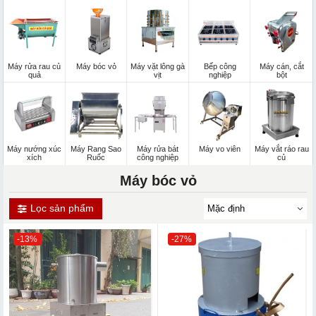
Máy rửa rau củ
Máy bóc vỏ
Máy vặt lông gà
Bếp công
Máy cán, cắt
quả
vịt
nghiệp
bột
Máy nướng xúc
Máy Rang Sao
Máy rửa bát
Máy vo viên
Máy vắt ráo rau
xích
Ruốc
công nghiệp
củ
Máy bóc vỏ
Lọc sản phẩm
-13%
-27%