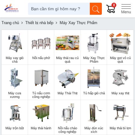
0
Trang chủ
Thiết bị nhà bếp
Máy Xay Thực Phẩm
Máy xay giò
Nồi nấu phở
Máy thái rau củ
Máy Xay Thực
Máy gọt vỏ củ
chả
quả
Phẩm
quả
Máy cưa
Tủ nấu cơm
Máy Thái Thịt
Tủ hấp giò chả
Máy xay thịt
xương
công nghiệp
Máy trộn bột
Máy thái hành
Nồi nấu cháo
Máy đùn xúc
Máy thái bì lợn
công nghiệp
xích