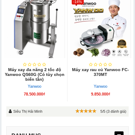
-14%
Máy xay đa năng 2 tốc độ
Máy xay rau củ Yanwoo FC-
Yanwoo QS60G (Có tùy chọn
370MT
biến tần)
Yanwoo
Yanwoo
78.500.000₫
9.850.000₫
Siêu Thị Hải Minh
5/5 (3 đánh giá)