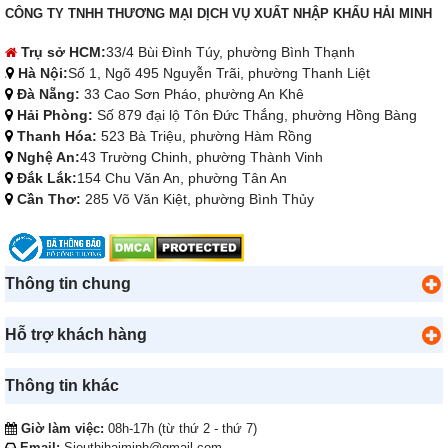
CÔNG TY TNHH THƯƠNG MẠI DỊCH VỤ XUẤT NHẬP KHẨU HẢI MINH
Trụ sở HCM:
33/4 Bùi Đình Túy, phường Bình Thạnh
Hà Nội:
Số 1, Ngõ 495 Nguyễn Trãi, phường Thanh Liệt
Đà Nẵng:
33 Cao Sơn Pháo, phường An Khê
Hải Phòng:
Số 879 đại lộ Tôn Đức Thắng, phường Hồng Bàng
Thanh Hóa:
523 Bà Triệu, phường Hàm Rồng
Nghệ An:
43 Trường Chinh, phường Thành Vinh
Đắk Lắk:
154 Chu Văn An, phường Tân An
Cần Thơ:
285 Võ Văn Kiệt, phường Bình Thủy
Thông tin chung
Hỗ trợ khách hàng
Thông tin khác
Giờ làm việc:
08h-17h (từ thứ 2 - thứ 7)
Email:
Sieuthihaiminh@gmail.com