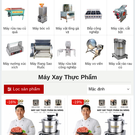
Máy rửa rau củ
Máy bóc vỏ
Máy vặt lông gà
Bếp công
Máy cán, cắt
quả
vịt
nghiệp
bột
Máy nướng xúc
Máy Rang Sao
Máy rửa bát
Máy vo viên
Máy vắt ráo rau
xích
Ruốc
công nghiệp
củ
Máy Xay Thực Phẩm
Lọc sản phẩm
-16%
-19%