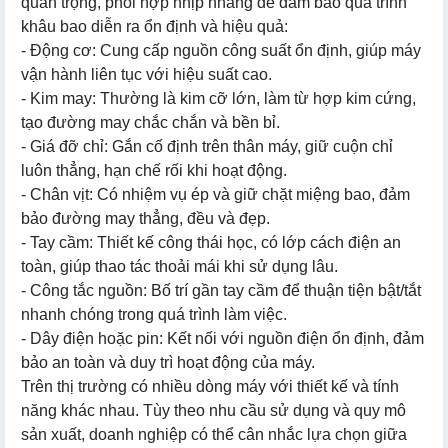
quan trọng, phối hợp nhịp nhàng để đảm bảo quá trình
khâu bao diễn ra ổn định và hiệu quả:
- Động cơ: Cung cấp nguồn công suất ổn định, giúp máy
vận hành liên tục với hiệu suất cao.
- Kim may: Thường là kim cỡ lớn, làm từ hợp kim cứng,
tạo đường may chắc chắn và bền bỉ.
- Giá đỡ chỉ: Gắn cố định trên thân máy, giữ cuộn chỉ
luôn thẳng, hạn chế rối khi hoạt động.
- Chân vịt: Có nhiệm vụ ép và giữ chặt miệng bao, đảm
bảo đường may thẳng, đều và đẹp.
- Tay cầm: Thiết kế công thái học, có lớp cách điện an
toàn, giúp thao tác thoải mái khi sử dụng lâu.
- Công tắc nguồn: Bố trí gần tay cầm để thuận tiện bật/tắt
nhanh chóng trong quá trình làm việc.
- Dây điện hoặc pin: Kết nối với nguồn điện ổn định, đảm
bảo an toàn và duy trì hoạt động của máy.
Trên thị trường có nhiều dòng máy với thiết kế và tính
năng khác nhau. Tùy theo nhu cầu sử dụng và quy mô
sản xuất, doanh nghiệp có thể cân nhắc lựa chọn giữa