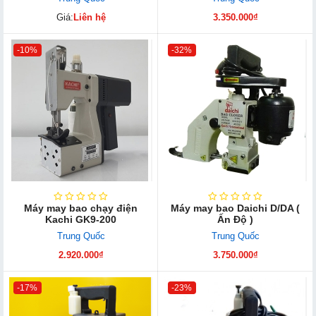
Giá:
Liên hệ
3.350.000₫
-10%
-32%
Máy may bao chạy điện
Máy may bao Daichi D/DA (
Kachi GK9-200
Ấn Độ )
Trung Quốc
Trung Quốc
2.920.000₫
3.750.000₫
-17%
-23%