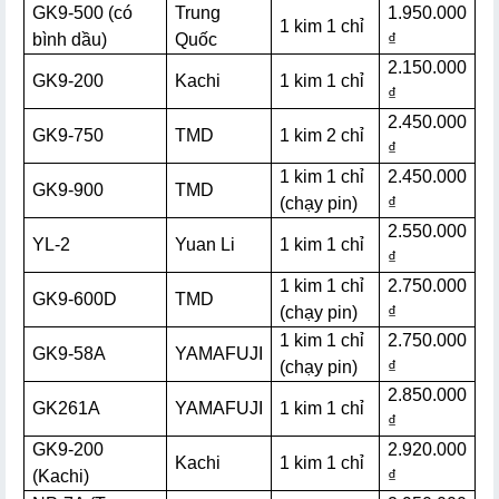
GK9-500 (có
Trung
1.950.000
1 kim 1 chỉ
bình dầu)
Quốc
₫
2.150.000
GK9-200
Kachi
1 kim 1 chỉ
₫
2.450.000
GK9-750
TMD
1 kim 2 chỉ
₫
1 kim 1 chỉ
2.450.000
GK9-900
TMD
(chạy pin)
₫
2.550.000
YL-2
Yuan Li
1 kim 1 chỉ
₫
1 kim 1 chỉ
2.750.000
GK9-600D
TMD
(chạy pin)
₫
1 kim 1 chỉ
2.750.000
GK9-58A
YAMAFUJI
(chạy pin)
₫
2.850.000
GK261A
YAMAFUJI
1 kim 1 chỉ
₫
GK9-200
2.920.000
Kachi
1 kim 1 chỉ
(Kachi)
₫