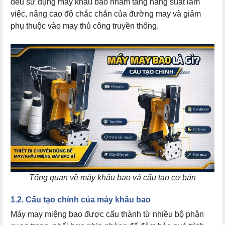
đều sử dụng máy khâu bao nhằm tăng năng suất làm
việc, nâng cao độ chắc chắn của đường may và giảm
phụ thuộc vào may thủ công truyền thống.
4.1. Chọn đúng loại máy may theo nhu cầu
4.2. Cần phải hiểu rõ thông số kỹ thuật
4.3. Thương hiệu & đơn vị cung cấp máy khâu bao
uy tín
5.1. May bao TMD - Trung Quốc
5.2. May bao Kachi - Trung Quốc
5.3. May bao Yaohan - Đài Loan
Tổng quan về máy khâu bao và cấu tạo cơ bản
5.4. May bao Newlong - Nhật Bản
1.2. Cấu tạo chính của máy khâu bao
Máy may miệng bao được cấu thành từ nhiều bộ phận