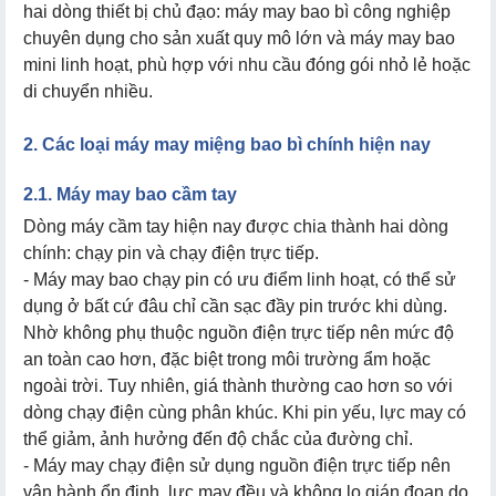
hai dòng thiết bị chủ đạo: máy may bao bì công nghiệp
chuyên dụng cho sản xuất quy mô lớn và máy may bao
mini linh hoạt, phù hợp với nhu cầu đóng gói nhỏ lẻ hoặc
di chuyển nhiều.
2. Các loại máy may miệng bao bì chính hiện nay
2.1. Máy may bao cầm tay
Dòng máy cầm tay hiện nay được chia thành hai dòng
chính: chạy pin và chạy điện trực tiếp.
- Máy may bao chạy pin có ưu điểm linh hoạt, có thể sử
dụng ở bất cứ đâu chỉ cần sạc đầy pin trước khi dùng.
Nhờ không phụ thuộc nguồn điện trực tiếp nên mức độ
an toàn cao hơn, đặc biệt trong môi trường ẩm hoặc
ngoài trời. Tuy nhiên, giá thành thường cao hơn so với
dòng chạy điện cùng phân khúc. Khi pin yếu, lực may có
thể giảm, ảnh hưởng đến độ chắc của đường chỉ.
- Máy may chạy điện sử dụng nguồn điện trực tiếp nên
vận hành ổn định, lực may đều và không lo gián đoạn do