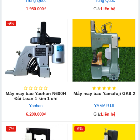
Trung Quốc
Trung Quốc
1.950.000₫
Giá:
Liên hệ
-9%
Máy may bao Yaohan N600H
Máy may bao Yamafuji GK9-2
Đài Loan 1 kim 1 chỉ
Yaohan
YAMAFUJI
6.200.000₫
Giá:
Liên hệ
-7%
-6%