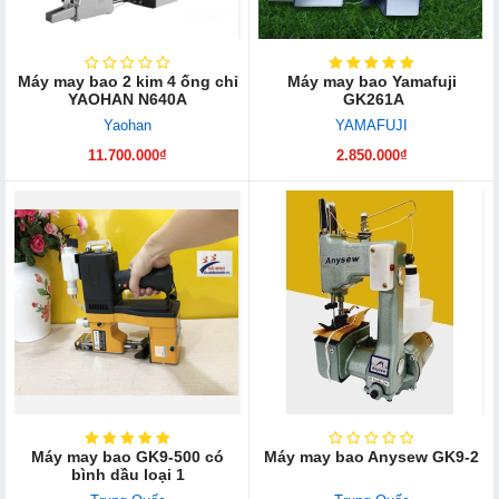
Máy may bao 2 kim 4 ống chỉ
Máy may bao Yamafuji
YAOHAN N640A
GK261A
Yaohan
YAMAFUJI
11.700.000₫
2.850.000₫
Máy may bao GK9-500 có
Máy may bao Anysew GK9-2
bình dầu loại 1