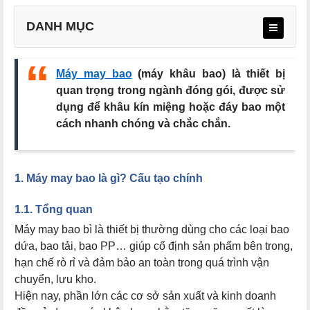
DANH MỤC
Máy may bao
(máy khâu bao) là thiết bị
1.1. Tổng quan
quan trọng trong ngành đóng gói, được sử
1.2. Cấu tạo chính của máy khâu bao
dụng để khâu kín miệng hoặc đáy bao một
cách nhanh chóng và chắc chắn.
2.1. Máy may bao cầm tay
1
. Máy may bao là gì?
Cấu tạo chính
2.2. May may bao công nghiệp
1.1. Tổng quan
2.3. Phân loại máy khâu bao theo số kim - chỉ
Máy may bao bì là thiết bị thường dùng cho các loại bao
dứa, bao tải, bao PP… giúp cố định sản phẩm bên trong,
hạn chế rò rỉ và đảm bảo an toàn trong quá trình vận
3.1. Chi phí đầu tư máy may miệng bao cầm tay
chuyển, lưu kho.
Hiện nay, phần lớn các cơ sở sản xuất và kinh doanh
3.2. Chi phí đầu tư máy may công nghiệp