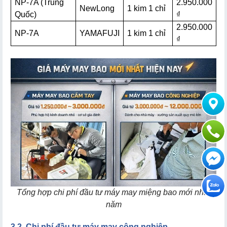
NP-7A (Trung
2.950.000
NewLong
1 kim 1 chỉ
Quốc)
₫
2.950.000
NP-7A
YAMAFUJI
1 kim 1 chỉ
₫
Tổng hợp chi phí đầu tư máy may miệng bao mới nhất
năm
3.
2. Chi phí đầu tư máy may công nghiệp