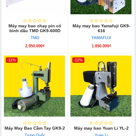
Máy may bao chạy pin có
Máy may bao Yamafuji GK9-
bình dầu TMD GK9-600D
616
TMD
YAMAFUJI
2.950.000₫
1.850.000₫
-11%
-12%
Máy May Bao Cầm Tay GK9-2
Máy may bao Yuan Li YL-2
Trung Quốc
Yuan Li