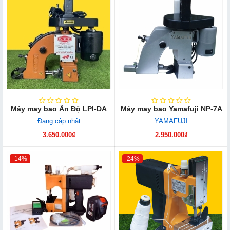
Máy may bao Ấn Độ LPI-DA
Máy may bao Yamafuji NP-7A
Đang cập nhật
YAMAFUJI
3.650.000₫
2.950.000₫
-14%
-24%