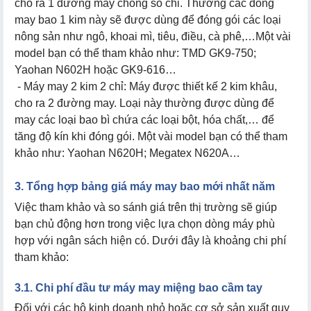
cho ra 1 đường may chống sổ chỉ. Thường các dòng
may bao 1 kim này sẽ được dùng để đóng gói các loại
nông sản như ngô, khoai mì, tiêu, điều, cà phê,…Một vài
model bạn có thể tham khảo như: TMD GK9-750;
Yaohan N602H hoặc GK9-616…
- Máy may 2 kim 2 chỉ: Máy được thiết kế 2 kim khâu,
cho ra 2 đường may. Loại này thường được dùng để
may các loại bao bì chứa các loại bột, hóa chất,… để
tăng độ kín khi đóng gói. Một vài model bạn có thể tham
khảo như: Yaohan N620H; Megatex N620A…
3. Tổng hợp bảng giá máy may bao mới nhất năm
Việc tham khảo và so sánh giá trên thị trường sẽ giúp
bạn chủ động hơn trong việc lựa chọn dòng máy phù
hợp với ngân sách hiện có. Dưới đây là khoảng chi phí
tham khảo:
3.1. Chi phí đầu tư máy may miệng bao cầm tay
Đối với các hộ kinh doanh nhỏ hoặc cơ sở sản xuất quy