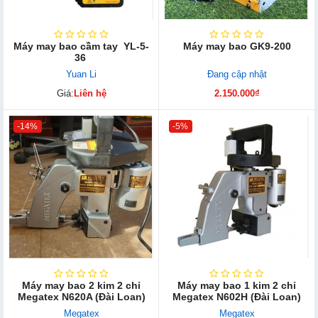
Máy may bao cầm tay YL-5-
Máy may bao GK9-200
36
Yuan Li
Đang cập nhật
Giá:
Liên hệ
2.150.000₫
-14%
-5%
Máy may bao 2 kim 2 chỉ
Máy may bao 1 kim 2 chỉ
Megatex N620A (Đài Loan)
Megatex N602H (Đài Loan)
Megatex
Megatex