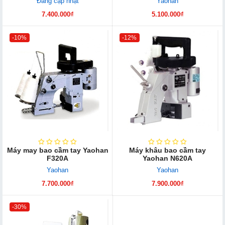
Đang cập nhật
Yaohan
7.400.000₫
5.100.000₫
-10%
-12%
Máy may bao cầm tay Yaohan
Máy khâu bao cầm tay
F320A
Yaohan N620A
Yaohan
Yaohan
7.700.000₫
7.900.000₫
-30%