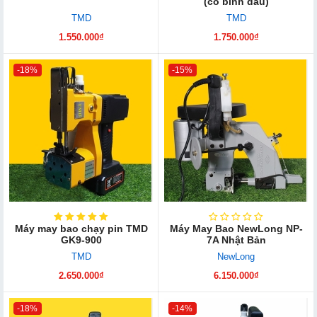
(có bình dầu)
TMD
TMD
1.550.000₫
1.750.000₫
-18%
-15%
Máy may bao chạy pin TMD
Máy May Bao NewLong NP-
GK9-900
7A Nhật Bản
TMD
NewLong
2.650.000₫
6.150.000₫
-18%
-14%