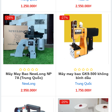
1.250.000₫
2.550.000₫
-24%
-27%
Máy May Bao NewLong NP
Máy may bao GK9-500 không
7A (Trung Quốc)
bình dầu
NewLong
Trung Quốc
2.950.000₫
1.750.000₫
-20%