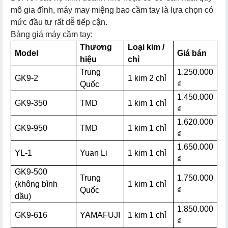
mô gia đình, máy may miệng bao cầm tay là lựa chọn có
mức đầu tư rất dễ tiếp cận.
Bảng giá máy cầm tay:
Thương
Loại kim /
Model
Giá bán
hiệu
chỉ
Trung
1.250.000
GK9-2
1 kim 2 chỉ
Quốc
₫
1.450.000
GK9-350
TMD
1 kim 1 chỉ
₫
1.620.000
GK9-950
TMD
1 kim 1 chỉ
₫
1.650.000
YL-1
Yuan Li
1 kim 1 chỉ
₫
GK9-500
Trung
1.750.000
(không bình
1 kim 1 chỉ
Quốc
₫
dầu)
1.850.000
GK9-616
YAMAFUJI
1 kim 1 chỉ
₫