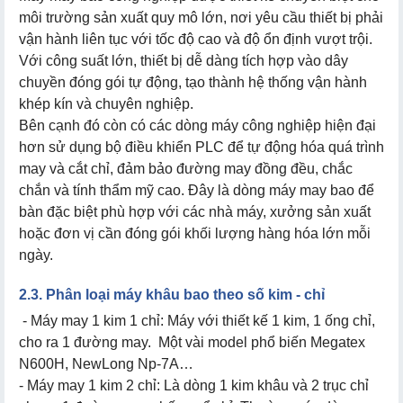
môi trường sản xuất quy mô lớn, nơi yêu cầu thiết bị phải
vận hành liên tục với tốc độ cao và độ ổn định vượt trội.
Với công suất lớn, thiết bị dễ dàng tích hợp vào dây
chuyền đóng gói tự động, tạo thành hệ thống vận hành
khép kín và chuyên nghiệp.
Bên cạnh đó còn có các dòng máy công nghiệp hiện đại
hơn sử dụng bộ điều khiển PLC để tự động hóa quá trình
may và cắt chỉ, đảm bảo đường may đồng đều, chắc
chắn và tính thẩm mỹ cao. Đây là dòng máy may bao để
bàn đặc biệt phù hợp với các nhà máy, xưởng sản xuất
hoặc đơn vị cần đóng gói khối lượng hàng hóa lớn mỗi
ngày.
2.3. Phân loại máy khâu bao theo số kim - chỉ
- Máy may 1 kim 1 chỉ: Máy với thiết kế 1 kim, 1 ống chỉ,
cho ra 1 đường may. Một vài model phổ biến Megatex
N600H, NewLong Np-7A…
- Máy may 1 kim 2 chỉ: Là dòng 1 kim khâu và 2 trục chỉ