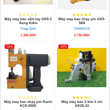
Máy may bao cầm tay GK​9-2
Máy may bao chạy pin GK9-
Song Kiếm
58A
Trung Quốc
YAMAFUJI
1.300.000₫
2.750.000₫
-16%
-20%
Máy may bao chạy pin Kachi
Máy máy bao 2 kim 2 chỉ
KC9-200D
GK26-22