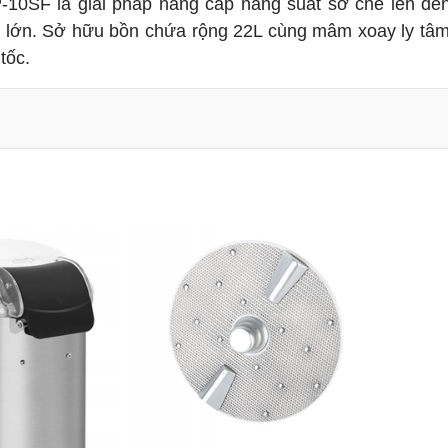
10SF là giải pháp nâng cấp năng suất sơ chế lên đến
g lớn. Sở hữu bồn chứa rộng 22L cùng mâm xoay ly tâ
tốc.
tục
 thực phẩm
0W