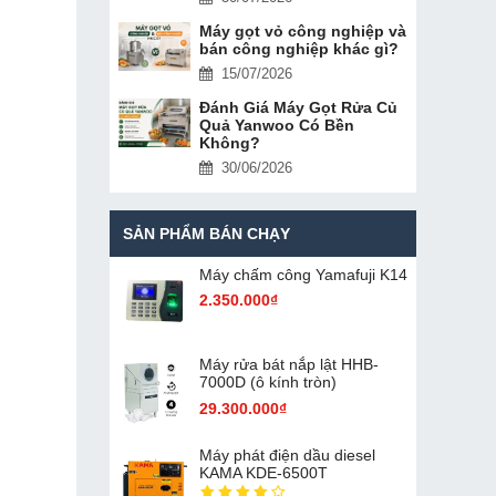
Máy gọt vỏ công nghiệp và
bán công nghiệp khác gì?
15/07/2026
Đánh Giá Máy Gọt Rửa Củ
Quả Yanwoo Có Bền
Không?
30/06/2026
SẢN PHẨM BÁN CHẠY
Máy chấm cô​ng Yamafuji K14
2.350.000₫
Máy rửa bát nắp lật HHB-
7000D (ô kính tròn)
29.300.000₫
Máy phát điện dầu diesel
KAMA KDE-6500T