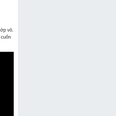
lớp vỏ.
c cuốn