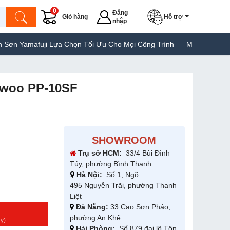
0
Đăng
Giỏ hàng
Hỗ trợ
nhập
i Lựa Chọn Tối Ưu Cho Mọi Công Trình
Máy Hàn Túi Yamafuji Lựa
nwoo PP-10SF
SHOWROOM
Trụ sở HCM:
33/4 Bùi Đình
Túy, phường Bình Thạnh
Hà Nội:
Số 1, Ngõ
495 Nguyễn Trãi, phường Thanh
Liệt
Đà Nẵng:
33 Cao Sơn Pháo,
g
phường An Khê
y)
Hải Phòng:
Số 879 đại lộ Tôn