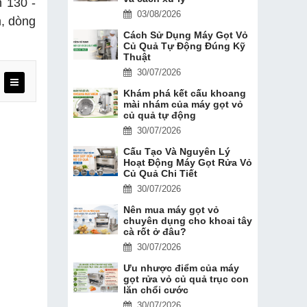
 130 -
03/08/2026
m, dòng
Cách Sử Dụng Máy Gọt Vỏ
Củ Quả Tự Động Đúng Kỹ
Thuật
30/07/2026
Khám phá kết cấu khoang
mài nhám của máy gọt vỏ
củ quả tự động
30/07/2026
Cấu Tạo Và Nguyên Lý
Hoạt Động Máy Gọt Rửa Vỏ
Củ Quả Chi Tiết
30/07/2026
Nên mua máy gọt vỏ
chuyên dụng cho khoai tây
cà rốt ở đâu?
30/07/2026
Ưu nhược điểm của máy
gọt rửa vỏ củ quả trục con
lăn chổi cước
30/07/2026