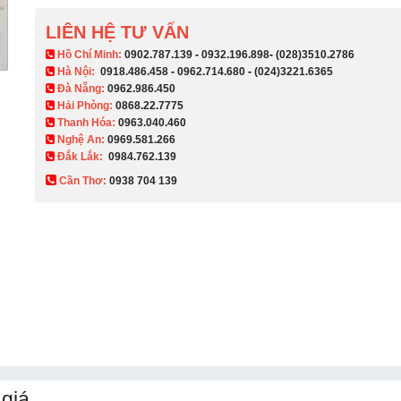
LIÊN HỆ TƯ VẤN
​ Hồ Chí Minh:
0902.787.139
-
0932.196.898
-
(028)3510.2786
Hà Nội:
0918.486.458
-
0962.714.680
-
(024)3221.6365
Đà Nẵng:
0962.986.450
Hải Phòng:
0868.22.7775
Thanh Hóa:
0963.040.460
Nghệ An:
0969.581.266
Đắk Lắk:
0984.762.139
Cần Thơ:
0938 704 139​
giá