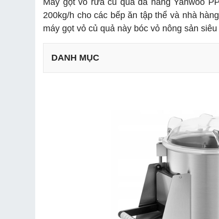
Máy gọt vỏ rửa củ quả đa năng Yanwoo PP-
200kg/h cho các bếp ăn tập thể và nhà hàn
máy gọt vỏ củ quả này bóc vỏ nông sản siêu 
DANH MỤC
3.1 Gọt nhanh, rửa sạch tối ưu thời gian sơ chế
3.2 Dung tích 10kg đáp ứng nhu cầu sơ chế liên 
3.3 Inox 304 cao cấp bền bỉ và đảm bảo vệ sinh
3.4 Vận hành mạnh mẽ với động cơ lõi đồng 75