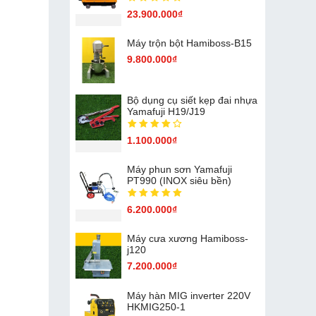
23.900.000₫
Máy trộn bột Hamiboss-B15
9.800.000₫
Bộ dụng cụ siết kẹp đai nhựa
Yamafuji H19/J19
1.100.000₫
Máy phun sơn Yamafuji
PT990 (INOX siêu bền)
6.200.000₫
Máy cưa xương Hamiboss-
j120
7.200.000₫
Máy hàn MIG inverter 220V
HKMIG250-1