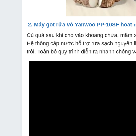
2. Máy gọt rửa vỏ
Yanwoo PP-10SF hoạt đ
Củ quả sau khi cho vào khoang chứa, mâm xoa
Hệ thống cấp nước hỗ trợ rửa sạch nguyên li
trôi. Toàn bộ quy trình diễn ra nhanh chóng 