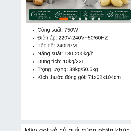
Công suất: 750W
Điện áp: 220V-240V~50/60HZ
Tốc độ: 240RPM
Năng suất: 130-200kg/h
Dung tích: 10kg/22L
Trọng lượng: 39kg/50.5kg
Kích thước đóng gói: 71x62x104cm
Máy gọt vỏ củ quả cùng phân khúc 