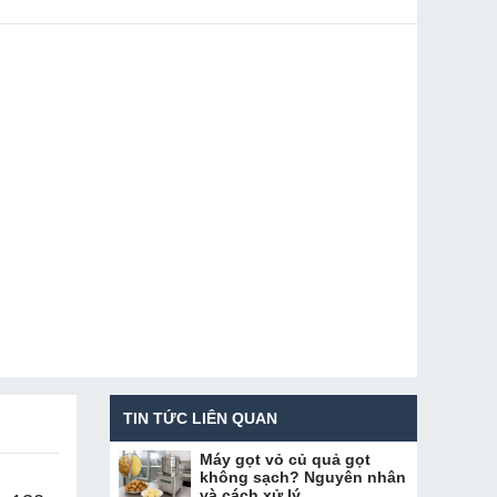
TIN TỨC LIÊN QUAN
Máy gọt vỏ củ quả gọt
không sạch? Nguyên nhân
và cách xử lý