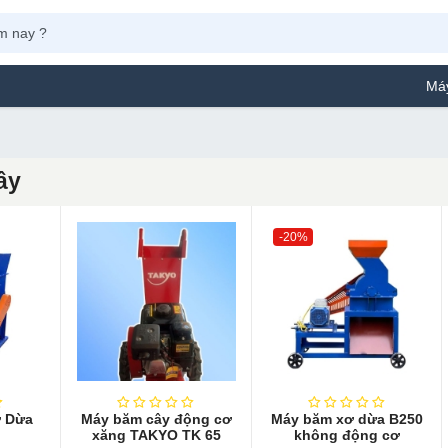
Máy Phun Sơn Ya
ây
-20%
ơ Dừa
Máy băm cây động cơ
Máy băm xơ dừa B250
xăng TAKYO TK 65
không động cơ