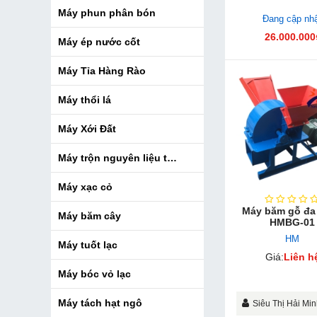
Máy phun phân bón
Đang cập nh
26.000.000
Máy ép nước cốt
Máy Tỉa Hàng Rào
Máy thổi lá
Máy Xới Đất
Máy trộn nguyên liệu thức ăn chăn nuôi
Máy xạc cỏ
Máy băm gỗ đa
Máy băm cây
HMBG-01
HM
Máy tuốt lạc
Giá:
Liên h
Máy bóc vỏ lạc
Máy tách hạt ngô
Siêu Thị Hải Mi