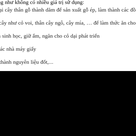
g như không có nhiều giá trị sử dụng:
ại cây thân gỗ thành dăm để sản xuất gỗ ép, làm thành các đồ 
cây như cỏ voi, thân cây ngô, cây mía, … để làm thức ăn cho
sinh học, giữ ẩm, ngăn cho cỏ dại phát triển
các nhà máy giấy
hành nguyên liệu đốt,...