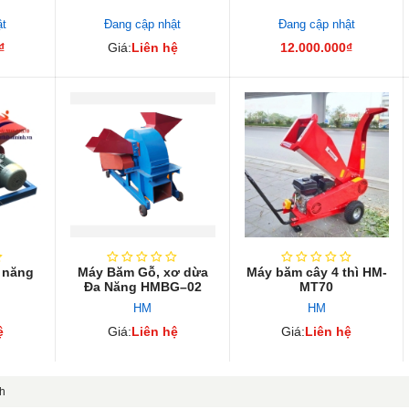
ật
Đang cập nhật
Đang cập nhật
₫
Giá:
Liên hệ
12.000.000₫
 năng
Máy Băm Gỗ, xơ dừa
Máy băm cây 4 thì HM-
Đa Năng HMBG–02
MT70
HM
HM
ệ
Giá:
Liên hệ
Giá:
Liên hệ
nh