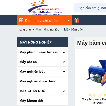
Danh mục sản phẩm
Trang chủ
Máy nông nghiệp
Máy băm cây
Máy băm c
MÁY NÔNG NGHIỆP
Máy phun thuốc trừ sâu
Máy cắt cỏ
Máy nghiền bột
Máy nghiền dược liệu
MÁY CHĂN NUÔI
Máy Nghiền X
Máy khoan đất
B1200