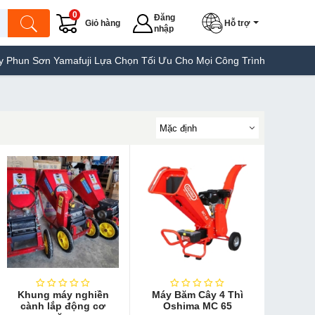
0
Đăng
Giỏ hàng
Hỗ trợ
nhập
mafuji Lựa Chọn Tối Ưu Cho Mọi Công Trình
Máy Hàn Túi Yamafuj
Khung máy nghiền
Máy Băm Cây 4 Thì
cành lắp động cơ
Oshima MC 65