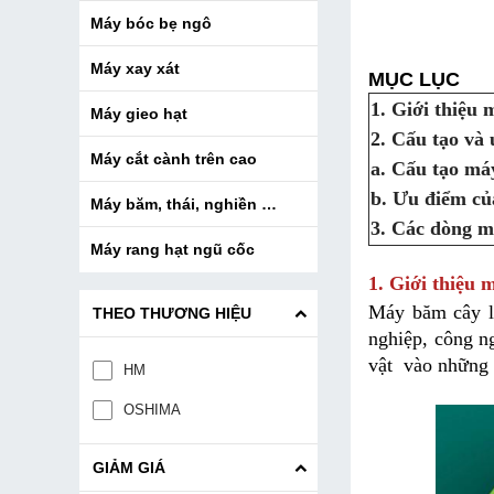
Máy bóc bẹ ngô
Máy xay xát
MỤC LỤC
1. Giới thiệu
Máy gieo hạt
2. Cấu tạo và
Máy cắt cành trên cao
a. Cấu tạo má
b. Ưu điểm c
Máy băm, thái, nghiền cây thuốc
3. Các dòng m
Máy rang hạt ngũ cốc
1. Giới thiệu
Máy băm cây l
THEO THƯƠNG HIỆU
nghiệp, công ng
vật  vào những 
HM
OSHIMA
GIẢM GIÁ