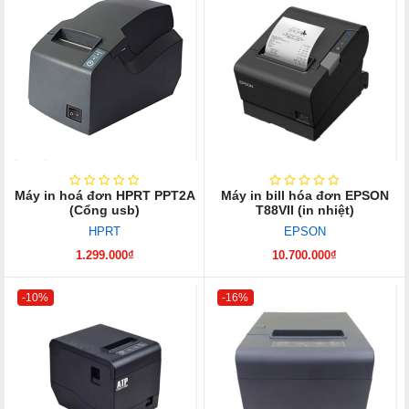
Máy in hoá đơn HPRT PPT2A
Máy in bill hóa đơn EPSON
(Cổng usb)
T88VII (in nhiệt)
HPRT
EPSON
1.299.000₫
10.700.000₫
-10%
-16%