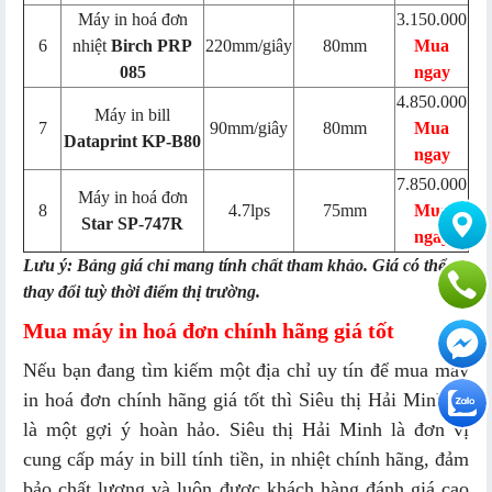
Máy in hoá đơn
3.150.000
6
nhiệt
Birch PRP
220mm/giây
80mm
Mua
085
ngay
4.850.000
Máy in bill
7
90mm/giây
80mm
Mua
Dataprint KP-B80
ngay
7.850.000
Máy in hoá đơn
8
4.7lps
75mm
Mua
Star SP-747R
ngay
Lưu ý: Bảng giá chỉ mang tính chất tham khảo. Giá có thể
thay đổi tuỳ thời điểm thị trường.
Mua máy in hoá đơn chính hãng giá tốt
Nếu bạn đang tìm kiếm một địa chỉ uy tín để mua máy
in hoá đơn chính hãng giá tốt thì Siêu thị Hải Minh sẽ
là một gợi ý hoàn hảo. Siêu thị Hải Minh là đơn vị
cung cấp máy in bill tính tiền, in nhiệt chính hãng, đảm
bảo chất lượng và luôn được khách hàng đánh giá cao