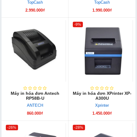
TopCash
TopCash
2.990.000₫
1.990.000₫
-9%
Máy in hóa đơn Antech
Máy in hóa đơn XPrinter XP-
RP58B-U
A300U
ANTECH
Xprinter
860.000₫
1.450.000₫
-26%
-28%