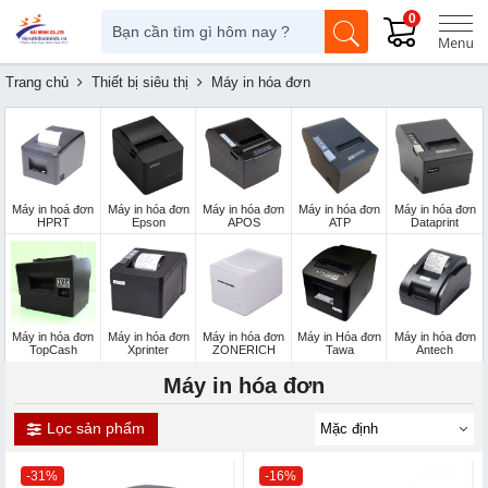
0
Trang chủ
Thiết bị siêu thị
Máy in hóa đơn
Máy in hoá đơn
Máy in hóa đơn
Máy in hóa đơn
Máy in hóa đơn
Máy in hóa đơn
HPRT
Epson
APOS
ATP
Dataprint
Máy in hóa đơn
Máy in hóa đơn
Máy in hóa đơn
Máy in Hóa đơn
Máy in hóa đơn
TopCash
Xprinter
ZONERICH
Tawa
Antech
Máy in hóa đơn
Lọc sản phẩm
-31%
-16%