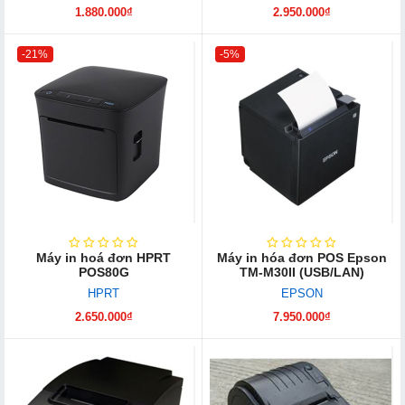
1.880.000₫
2.950.000₫
-21%
-5%
Máy in hoá đơn HPRT
Máy in hóa đơn POS Epson
POS80G
TM-M30II (USB/LAN)
HPRT
EPSON
2.650.000₫
7.950.000₫