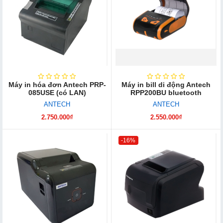
Máy in hóa đơn Antech PRP-
Máy in bill di động Antech
085USE (có LAN)
RPP200BU bluetooth
ANTECH
ANTECH
2.750.000₫
2.550.000₫
-16%