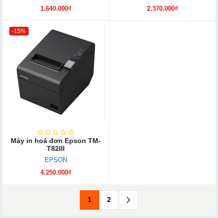
1.640.000₫
2.370.000₫
-15%
Máy in hoá đơn Epson TM-
T82III
EPSON
4.250.000₫
1
2