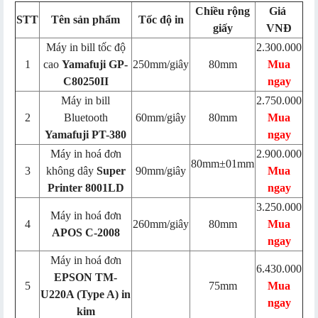
Chiều rộng
Giá
STT
Tên sản phẩm
Tốc độ in
giấy
VNĐ
Máy in bill tốc độ
2.300.000
1
cao
Yamafuji GP-
250mm/giây
80mm
Mua
C80250II
ngay
Máy in bill
2.750.000
2
Bluetooth
60mm/giây
80mm
Mua
Yamafuji PT-380
ngay
Máy in hoá đơn
2.900.000
80mm±01mm
3
không dây
Super
90mm/giây
Mua
Printer 8001LD
ngay
3.250.000
Máy in hoá đơn
4
260mm/giây
80mm
Mua
APOS C-2008
ngay
Máy in hoá đơn
6.430.000
EPSON TM-
5
75mm
Mua
U220A (Type A) in
ngay
kim