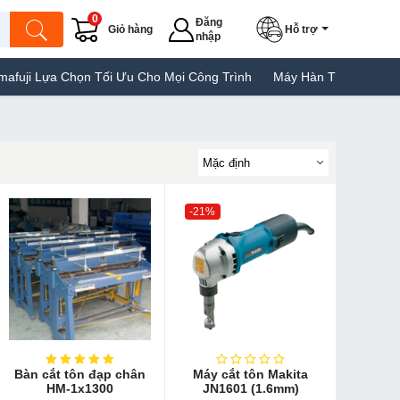
0
Đăng
Giỏ hàng
Hỗ trợ
nhập
Lựa Chọn Tối Ưu Cho Mọi Công Trình
Máy Hàn Túi Yamafuji Lựa C
-21%
Bàn cắt tôn đạp chân
Máy cắt tôn Makita
HM-1x1300
JN1601 (1.6mm)