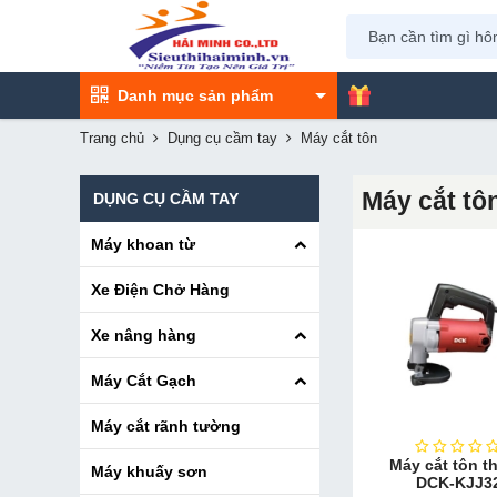
Danh mục sản phẩm
Trang chủ
Dụng cụ cầm tay
Máy cắt tôn
Máy cắt tô
DỤNG CỤ CẦM TAY
Máy khoan từ
Xe Điện Chở Hàng
Xe nâng hàng
Máy Cắt Gạch
Máy cắt rãnh tường
Máy cắt tôn t
Máy khuấy sơn
DCK-KJJ3