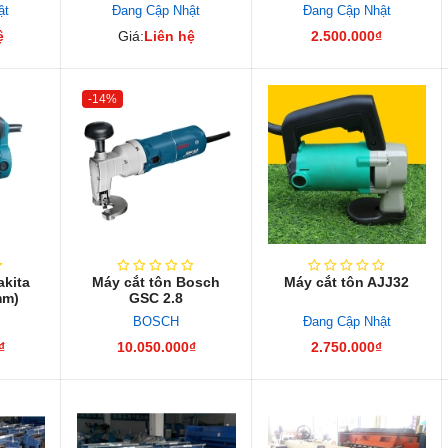
ật
Đang Cập Nhật
Đang Cập Nhật
ệ
Giá:
Liên hệ
2.500.000₫
-14%
akita
Máy cắt tôn Bosch
Máy cắt tôn AJJ32
mm)
GSC 2.8
BOSCH
Đang Cập Nhật
₫
10.050.000₫
2.750.000₫