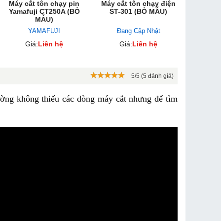
Máy cắt tôn chạy pin
Máy cắt tôn chạy điện
Yamafuji CT250A (BỎ
ST-301 (BỎ MẪU)
MẪU)
YAMAFUJI
Đang Cập Nhật
Giá:
Liên hệ
Giá:
Liên hệ
5/5 (5 đánh giá)
trường không thiếu các dòng máy cắt nhưng để tìm