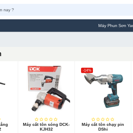
Máy Phun Sơn Yamafuji 
n
-14%
hẳng
Máy cắt tôn sóng DCK-
Máy cắt tôn chạy pin
2
KJH32
DShi