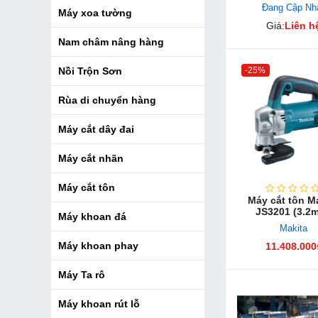
Đang Cập Nh
Máy xoa tường
Giá:
Liên h
Nam châm nâng hàng
-25%
Nồi Trộn Sơn
Rùa di chuyển hàng
Máy cắt dây đai
Máy cắt nhãn
Máy cắt tôn
Máy cắt tôn M
JS3201 (3.2
Máy khoan đá
Makita
Máy khoan phay
11.408.000
Máy Ta rô
Máy khoan rút lỗ