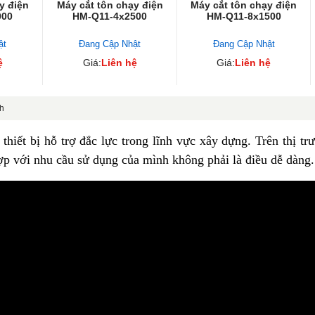
y điện
Máy cắt tôn chạy điện
Máy cắt tôn chạy điện
000
HM-Q11-4x2500
HM-Q11-8x1500
ật
Đang Cập Nhật
Đang Cập Nhật
ệ
Giá:
Liên hệ
Giá:
Liên hệ
nh
 thiết bị hỗ trợ đắc lực trong lĩnh vực xây dựng. Trên thị 
ợp với nhu cầu sử dụng của mình không phải là điều dễ dàng.