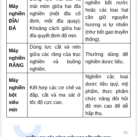
nghiền bột nước
Máy
mài mòn giữa hai đĩa
hoặc các loại hạt
nghiền
nghiền (một đĩa cố
cần giữ nguyên
ĐĨA/
định, một đĩa quay).
hương vị tự nhiên
ĐÁ
Khoảng cách giữa hai
(như bột gạo truyền
đĩa quyết định độ mịn.
thống).
Dùng lực cắt và nén
Máy
giữa các răng của trục
Thường dùng để
nghiền
nghiền và buồng
nghiền dược liệu.
RĂNG
nghiền.
Nghiền các loại
Máy
dược liệu quý, mỹ
nghiền
Kết hợp các cơ chế va
phẩm, thực phẩm
bột
đập, cắt và ma sát ở
chức năng đòi hỏi
siêu
tốc độ cực cao.
độ mịn cao để dễ
mịn
hấp thụ.