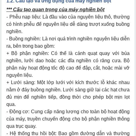
1.2. Cấu tạo và ứng dụng của máy nghiền bột
5.1. Xác định mục đích sử dụng
*** Cấu tạo quan trọng của máy nghiền bột
5.2. Loại nguyên liệu cần xay
- Phễu nạp liệu: Là đầu vào của nguyên liệu thô, thường
có hình phễu để nguyên liệu dễ dàng trượt xuống buồng
5.3. Chất liệu cấu thành máy xay bột
nghiền.
5.4. Công suất và năng suất
- Buồng nghiền: Là nơi quá trình nghiền nguyên liệu diễn
ra, bên trong bao gồm:
5.5. Chế độ bảo hành và linh kiện thay thế
+ Bộ phận nghiền: Có thể là cánh quạt quay với búa
nghiền, lưỡi dao hoặc các đĩa nghiền có răng cưa. Bộ
phận này hoạt động tốc độ cao để đập, cắt, hoặc mài vỡ
nguyên liệu.
+ Lưới sàng: Một lớp lưới với kích thước lỗ khác nhau
nằm ở đáy buồng nghiền. Lưới sàng giữ lại các hạt chưa
đủ mịn để nghiền tiếp, đồng thời cho phép bột mịn lọt
qua.
- Động cơ: Cung cấp năng lượng cho toàn bộ hoạt động
của máy, truyền chuyển động cho bộ phận nghiền thông
qua trục quay.
- Hệ thống thu hồi bột: Bao gồm đường dẫn và thường