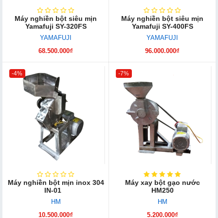
Máy nghiền bột siêu mịn
Máy nghiền bột siêu mịn
Yamafuji SY-320FS
Yamafuji SY-400FS
YAMAFUJI
YAMAFUJI
68.500.000₫
96.000.000₫
-4%
-7%
Máy nghiền bột mịn inox 304
Máy xay bột gạo nước
IN-01
HM250
HM
HM
10.500.000₫
5.200.000₫