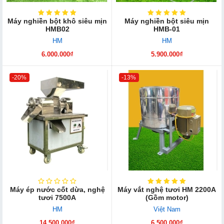
Máy nghiền bột khô siêu mịn
Máy nghiền bột siêu mịn
HMB02
HMB-01
HM
HM
6.000.000₫
5.900.000₫
-20%
-13%
Máy ép nước cốt dừa, nghệ
Máy vắt nghệ tươi HM 2200A
tươi 7500A
(Gồm motor)
HM
Việt Nam
14.500.000₫
6.500.000₫