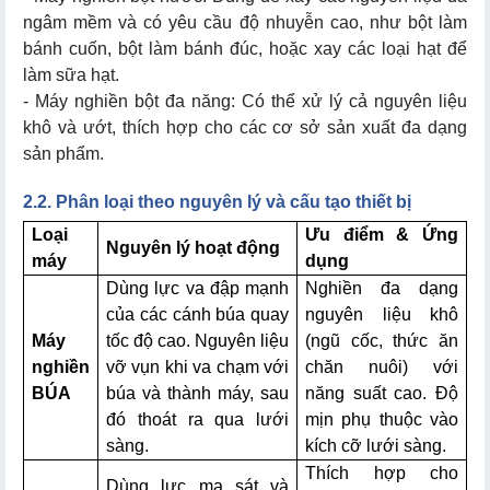
ngâm mềm và có yêu cầu độ nhuyễn cao, như bột làm
bánh cuốn, bột làm bánh đúc, hoặc xay các loại hạt để
làm sữa hạt.
- Máy nghiền bột đa năng: Có thể xử lý cả nguyên liệu
khô và ướt, thích hợp cho các cơ sở sản xuất đa dạng
sản phẩm.
2.2. Phân loại theo nguyên lý và cấu tạo thiết bị
Loại
Ưu điểm & Ứng
Nguyên lý hoạt động
máy
dụng
Dùng lực va đập mạnh
Nghiền đa dạng
của các cánh búa quay
nguyên liệu khô
Máy
tốc độ cao. Nguyên liệu
(ngũ cốc, thức ăn
nghiền
vỡ vụn khi va chạm với
chăn nuôi) với
BÚA
búa và thành máy, sau
năng suất cao. Độ
đó thoát ra qua lưới
mịn phụ thuộc vào
sàng.
kích cỡ lưới sàng.
Thích hợp cho
Dùng lực ma sát và