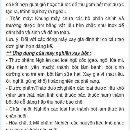
có kết hợp quạt gió hoặc túi lọc để thu gom bột mịn được
tạo ra, tránh bụi bay ra ngoài.
- Thân máy: Khung máy chứa các bộ phận chính và
thường được làm bằng vật liệu bền chắc như inox để
đảm bảo vệ sinh và độ an toàn.
Lưu ý: Đối với các dòng máy xay gia đình thì có cấu tạo
đơn giản hơn đáng kể.
*** Ứng dụng của máy nghiền xay bột :
- Thực phẩm: Nghiền các loại ngũ cốc (gạo, ngô, lúa mì,
đậu nành, yến mạch) thành bột làm bánh, bột dinh
dưỡng cho trẻ em, bột làm sữa hạt. Xay gia vị (hạt tiêu,
ớt, nghệ, gừng khô) hoặc nghiền cà phê rang.
- Dược phẩm/Thảo dược:
Nghiền các loại dược liệu khô
(như tam thất, nấm linh chi, thuốc bắc, thuốc nam) thành
bột để dễ dàng hấp thu hoặc bào chế.
- Chăn nuôi: Nghiền các loại hạt thành bột làm thức ăn
chăn nuôi.
- Hóa chất & Mỹ phẩm: Nghiền các nguyên liệu khô phục
vụ cho quá trình sản xuất.