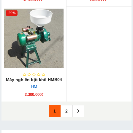
-29%
Máy nghiền bột khô HMB04
HM
2.300.000₫
1
2