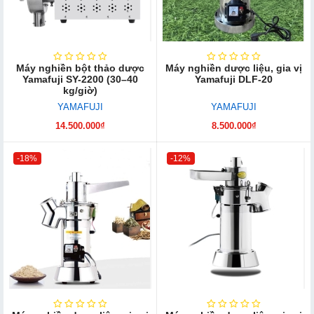
Máy nghiền bột thảo dược
Máy nghiền dược liệu, gia vị
Yamafuji SY-2200 (30–40
Yamafuji DLF-20
kg/giờ)
YAMAFUJI
YAMAFUJI
14.500.000₫
8.500.000₫
-18%
-12%