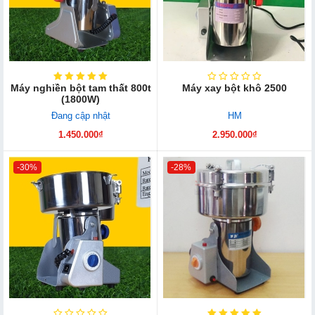
Máy nghiền bột tam thất 800t
Máy xay bột khô 2500
(1800W)
Đang cập nhật
HM
1.450.000₫
2.950.000₫
-30%
-28%