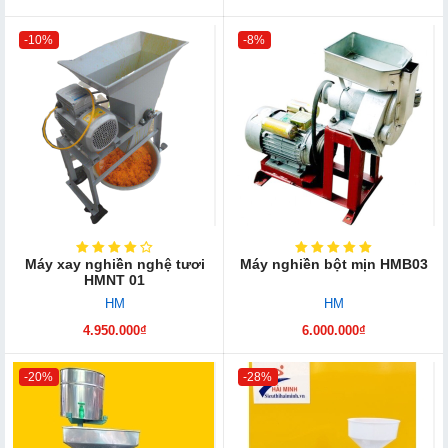
-10%
-8%
Máy xay nghiền nghệ tươi
Máy nghiền bột mịn HMB03
HMNT 01
HM
HM
4.950.000₫
6.000.000₫
-20%
-28%