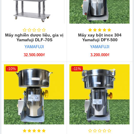
Máy nghiền dược liệu, gia vị
Máy xay bột inox 304
Yamafuji DLF-70S
Yamafuji DFY-500
YAMAFUJI
YAMAFUJI
32.500.000₫
3.200.000₫
-10%
-11%