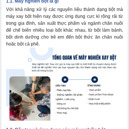
1.1. Máy nghiền bột là gì
Với khả năng xử lý các nguyên liệu thành dạng bột mà
máy xay bột hiện nay được ứng dụng cực kì rộng rãi từ
2.1. Phân loại máy xay chức năng và nguyên liệu
trong gia đình, sản xuất thực phẩm và ngành chăn nuôi
để chế biến nhiều loại bột khác nhau, từ bột làm bánh,
2.2. Phân loại theo nguyên lý và cấu tạo thiết bị
bột dinh dưỡng cho trẻ em đến bột thức ăn chăn nuôi
hoặc bột cà phê.
3.1. Bảng giá máy xay bột khô
3.2. Bảng giá máy nghiền bột nước
4.1. Thương hiệu/Nhà sản xuất trong nước uy tín
4.2. Thương hiệu Trung Quốc chủ yếu máy mini, gia
đình