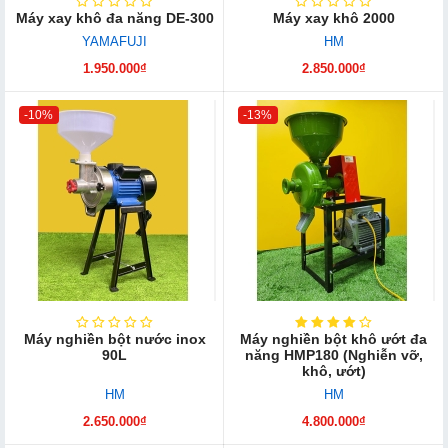
Máy xay khô đa năng DE-300
Máy xay khô 2000
YAMAFUJI
HM
1.950.000₫
2.850.000₫
-10%
-13%
Máy nghiền bột nước inox
Máy nghiền bột khô ướt đa
90L
năng HMP180 (Nghiễn vỡ,
khô, ướt)
HM
HM
2.650.000₫
4.800.000₫