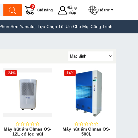
0
Đăng
Giỏ hàng
Hỗ trợ
nhập
 Yamafuji Lựa Chọn Tối Ưu Cho Mọi Công Trình
Máy Hàn Túi Yama
-24%
-14%
Máy hút ẩm Olmas OS-
Máy hút ẩm Olmas OS-
12L có lọc m​ùi
500L