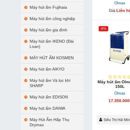
Olmas
Máy hút ẩm Fujihaia
Giá:
Liên h
Máy hút ẩm công nghiệp
-8%
Máy hút ẩm gia đình
Máy hút ẩm IKENO (Đài
Loan)
MÁY HÚT ẨM KOSMEN
Máy hút ẩm AIKYO
Máy hút ẩm Và lọc khí
Máy hút ẩ​m Olm
SHARP
150L
Olmas
Máy hút ẩm EDISON
17.350.000
Máy hút ẩm DAIWA
Máy Hút Ẩm Hấp Thụ
Siêu Thị Hải Mi
Drymax