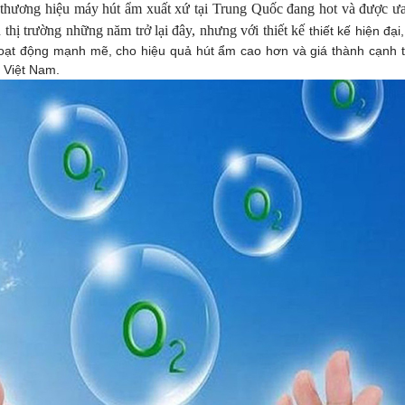
thương hiệu máy hút ẩm xuất xứ tại Trung Quốc đang hot và được ưa 
n thị trường những năm trở lại đây, nhưng với thiết kế
thiết kế hiện đạ
oạt động mạnh mẽ, cho hiệu quả hút ẩm cao hơn và giá thành cạnh tr
g Việt Nam.