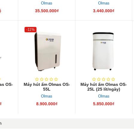
Olmas
Olmas
ệ
35.500.000₫
3.440.000₫
-11%
as OS-
Máy hút ẩm Olmas OS-
Máy hút ẩm Olmas OS-
55L
25L (25 lít/ngày)
Olmas
Olmas
₫
8.900.000₫
5.850.000₫
nh