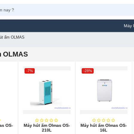
Máy Phun Sơn
hút ẩm OLMAS
m OLMAS
-7%
-28%
as OS-
Máy hút ẩ​m Olmas OS-
Máy hút ẩm Olm​as OS-
210L
16L