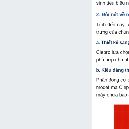
sinh tiêu biểu
2. Đôi nét về 
Tính đến nay,
trưng của chún
a. Thiết kế san
Clepro lựa chọ
phù hợp cho nh
b. Kiểu dáng th
Phần động cơ đ
model mà Clepr
máy chưa bao g