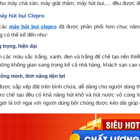
 như máy chà sàn, máy giặt thảm, máy hút bụi,… đều được 
máy hút bụi Clepro
 các
máy hút bụi clepro
đã được phân phối hơn chục năm
g có thể kể đến như:
g trọng, hiện đại
n các màu sắc trắng, xanh, đen và trắng để chế tạo nên thiế
ững không gian sang trọng kể cả nhà hàng, khách sạn cao 
ông minh, tính năng tiện lợi
ược sắp xếp đặt trên bình chứa, dễ dàng cho người dùng th
o chế tạo đều có khả năng hút khô và hút nước vô cùng li
iờ là trở ngại với người dùng bởi chúng được kéo dài giúp