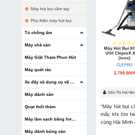
Máy hút bụi cầm tay
Phụ Kiện máy hút bụi
Tủ chống ẩm
Máy chà sàn
Máy Hút Bụi K
Ướt CleproX X
Máy Giặt Thảm Phun Hút
(inox)
CLEPRO
Máy quét rác
2.750.000
Xe đẩy và dụng cụ vệ sinh
Siêu Thị Hải Mi
Máy đánh sàn
“Máy hút bụi c
Quạt thổi thảm
mắc khi tìm hi
Máy làm sạch bằng hơi nước
cùng Hải Minh 
Máy đánh bóng sàn