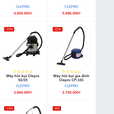
CLEPRO
CLEPRO
4.050.000₫
5.890.000₫
-10%
-11%
Máy hút bụi Clepro
Máy hút bụi gia đình
S1/15
Clepro CP-101
CLEPRO
CLEPRO
3.060.000₫
2.700.000₫
-13%
-9%