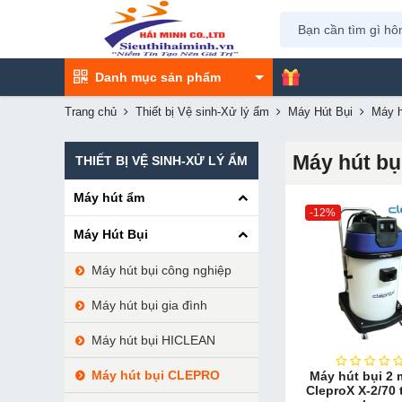
Danh mục sản phẩm
Trang chủ
Thiết bị Vệ sinh-Xử lý ẩm
Máy Hút Bụi
Máy 
Máy hút b
THIẾT BỊ VỆ SINH-XỬ LÝ ẨM
Máy hút ẩm
-12%
Máy Hút Bụi
Máy hút bụi công nghiệp
Máy hút bụi gia đình
Máy hút bụi HICLEAN
Máy hút bụi CLEPRO
Máy hút bụi 2 
CleproX X-2/70