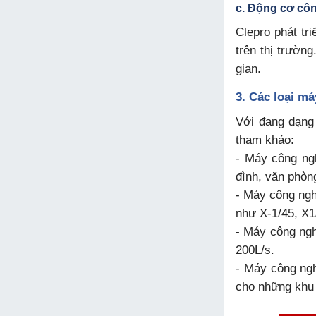
c. Động cơ cô
Clepro phát tr
trên thị trườn
gian.
3. Các loại má
Với đang dạng
tham khảo:
- Máy công ngh
đình, văn phòn
- Máy công ngh
như X-1/45, X1
- Máy công ngh
200L/s.
- Máy công ngh
cho những khu