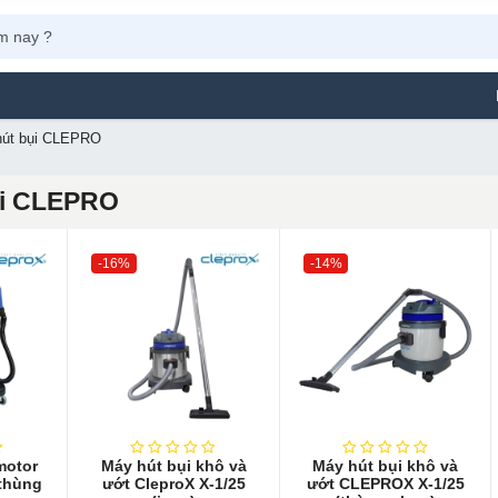
Máy Phun Sơn Ya
hút bụi CLEPRO
ụi CLEPRO
-16%
-14%
motor
Máy hút bụi khô và
Máy hút bụi khô và
 thùng
ướt CleproX X-1/25
ướt CLEPROX X-1/25