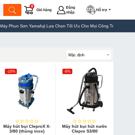
0
Đăng
Giỏ hàng
Hỗ trợ
nhập
mafuji Lựa Chọn Tối Ưu Cho Mọi Công Trình
Máy Hàn Túi Yamafuj
-10%
-9%
Máy hút bụi CleproX X-
Máy hút bụi hút nước
3/80 (thùng inox)
Clepro S3/80