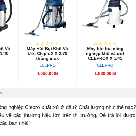
hô Và
Máy Hút Bụi Khô Và
Máy hút bụi công
1/40
Ướt CleproX X-2/70
nghiệp khô và ướt
thùng inox
CLEPROX X-1/45
CLEPRO
CLEPRO
₫
4.050.000₫
1.880.000₫
nh
ông nghiệp Clepro xuất xứ ở đâu? Chất lượng như thế nào?”
ểu về các thương hiệu lớn trên thị trường. Để trả lời đượ
các bạn nhé!