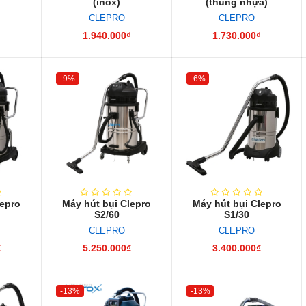
(inox)
(thùng nhựa)
CLEPRO
CLEPRO
₫
1.940.000₫
1.730.000₫
-9%
-6%
lepro
Máy hút bụi Clepro
Máy hút bụi Clepro
S2/60
S1/30
CLEPRO
CLEPRO
₫
5.250.000₫
3.400.000₫
-13%
-13%