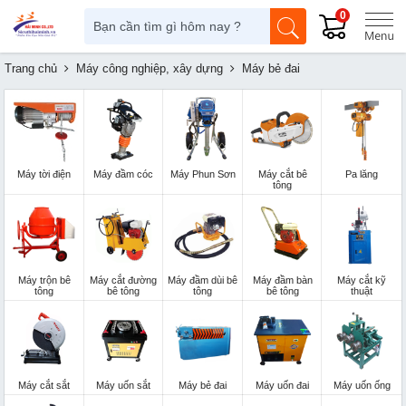
0
Trang chủ
Máy công nghiệp, xây dựng
Máy bẻ đai
Máy tời điện
Máy đầm cóc
Máy Phun Sơn
Máy cắt bê
Pa lăng
tông
Máy trộn bê
Máy cắt đường
Máy đầm dùi bê
Máy đầm bàn
Máy cắt kỹ
tông
bê tông
tông
bê tông
thuật
Máy cắt sắt
Máy uốn sắt
Máy bẻ đai
Máy uốn đai
Máy uốn ống