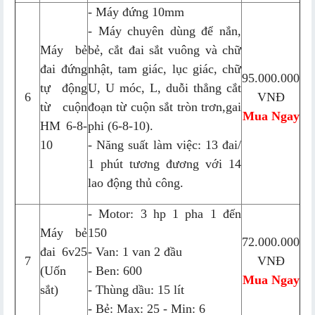
- Máy đứng 10mm
- Máy chuyên dùng để nắn,
Máy bẻ
bẻ, cắt đai sắt vuông và chữ
đai đứng
nhật, tam giác, lục giác, chữ
95.000.000
tự động
U, U móc, L, duỗi thẳng cắt
6
VNĐ
từ cuộn
đoạn từ cuộn sắt tròn trơn,gai
Mua Ngay
HM 6-8-
phi (6-8-10).
10
- Năng suất làm việc: 13 đai/
1 phút tương đương với 14
lao động thủ công.
- Motor: 3 hp 1 pha 1 đến
Máy bẻ
150
72.000.000
đai 6v25
- Van: 1 van 2 đầu
7
VNĐ
(Uốn
- Ben: 600
Mua Ngay
sắt)
- Thùng dầu: 15 lít
- Bẻ: Max: 25 - Min: 6