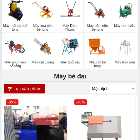
Máy mài sàn bê
Máy xoa nền
Máy Đầm
Máy băm nền
Máy bơm vữa
tông
bê tông
Thước
bê tông
Máy phun vữa
Máy cắt tường
Máy duỗi sắt
Phễu đổ bê
Máy trộn sơn
bê tông
tông
Máy bẻ đai
Lọc sản phẩm
-35%
-18%