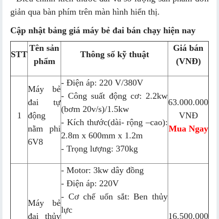
giản qua bàn phím trên màn hình hiển thị.
Cập nhật bảng giá máy bẻ đai bán chạy hiện nay
Tên sản
Giá bán
STT
Thông số kỹ thuật
phẩm
(VNĐ)
- Điện áp: 220 V/380V
Máy bẻ
- Công suất động cơ: 2.2kw
đai tự
63.000.000
(bơm 20v/s)/1.5kw
1
động
VNĐ
- Kích thước(dài- rộng –cao):
nằm phi
Mua Ngay
2.8m x 600mm x 1.2m
6V8
- Trọng lượng: 370kg
- Motor: 3kw dây đồng
- Điện áp: 220V
- Cơ chế uốn sắt: Ben thủy
Máy bẻ
lực
đai thủy
16.500.000