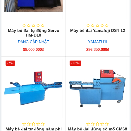
Máy bẻ đai tự động Servo
Máy bẻ đai Yamafuji DS4-12
HM-D10
ĐANG CẬP NHẬT
YAMAFUJI
98.000.000₫
286.350.000₫
-7%
-13%
Máy bẻ đai tự động nằm phi
Máy bẻ đai đứng cò mổ CM68