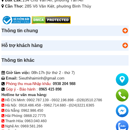
Cần Thơ:
285 Võ Văn Kiệt, phường Bình Thủy
Thông tin chung
Hỗ trợ khách hàng
Thông tin khác
Giờ làm việc:
08h-17h (từ thứ 2 - thứ 7)
Email:
Sieuthihaiminh@gmail.com
Phòng thu mua-Nhập khẩu:
0938 204 988
Góp ý - Bảo hành :
0965 415 898
Hotline tư vấn mua hàng:
Hồ Chí Minh:
0902.787.139
-
0932.196.898
-
(028)3510.2786
Hà Nội:
0918.486.458
-
0962.714.680
-
(024)3221.6365
Đà Nẵng:
0962.986.450
Hải Phòng:
0868.22.7775
Thanh Hóa:
0963.040.460
Nghệ An:
0969.581.266