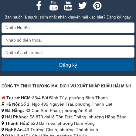
Bạn muốn là người sớm nhất nhận khuyến mãi đặc biệt? Đăng ký ngay.
Đăng ký
CÔNG TY TNHH THƯƠNG MẠI DỊCH VỤ XUẤT NHẬP KHẨU HẢI MINH
Trụ sở HCM:
33/4 Bùi Đình Túy, phường Bình Thạnh
Hà Nội:
Số 1, Ngõ 495 Nguyễn Trãi, phường Thanh Liệt
Đà Nẵng:
33 Cao Sơn Pháo, phường An Khê
Hải Phòng:
Số 879 đại lộ Tôn Đức Thắng, phường Hồng Bàng
Thanh Hóa:
523 Bà Triệu, phường Hàm Rồng
Nghệ An:
43 Trường Chinh, phường Thành Vinh
Đắk Lắk:
154 Chu Văn An, phường Tân An