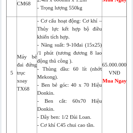
CM68
- Trọng lượng 550kg
- Cơ cấu hoạt động: Cơ khí –
Thủy lực kết hợp bộ điều
khiển tích hợp.
- Năng suất: 9-10đai (15x25)
/1 phút (tương đương 8 lao
Máy bẻ
động thủ công ).
đai đứng
65.000.000
- Thùng dầu: 60 lít (nhớt
5
trục
VNĐ
Mekong).
xoay
Mua Ngay
- Ben bẻ góc: 40 x 70 Hiệu
TX68
Donkin.
- Ben cắt: 60x70 Hiệu
Donkin.
- Dây ben: 1/2 Đài Loan.
- Cơ khí C45 chui cao tần.