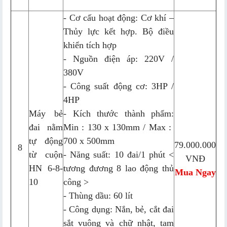
- Cơ cấu hoạt động: Cơ khí –
Thủy lực kết hợp. Bộ điều
khiển tích hợp
- Nguồn điện áp: 220V /
380V
- Công suất động cơ: 3HP /
4HP
Máy bẻ
- Kích thước thành phẩm:
đai nằm
Min : 130 x 130mm / Max :
tự động
700 x 500mm
79.000.000
8
từ cuộn
- Năng suất: 10 đai/1 phút <
VNĐ
HN 6-8-
tương đương 8 lao động thủ
Mua Ngay
10
công >
- Thùng dầu: 60 lít
- Công dụng: Nắn, bẻ, cắt đai
sắt vuông và chữ nhật, tam