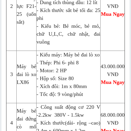
- Dung tích thùng dầu: 12 lít
2
lực F21-
VNĐ
- Kích thước sắt bẻ tối đa: 25
25 (uốn
Mua Ngay
phi
sắt)
- Kiểu bẻ: Bẻ móc, bẻ mỏ,
chữ U,L,C, chữ nhật, đai
vuông
- Kiểu máy: Máy bẻ đai lò xo
- Thép: Phi 6- phi 8
Máy bẻ
43.000.000
- Motor: 2 HP
3
đai lò xo
VNĐ
- Hộp số: Size 80
LX86
Mua Ngay
- Xích đôi: 1m x 80mm
- Tốc độ: 9 vòng/phút
- Công suất động cơ 220 V
Máy bẻ
-2.2kw 380V - 1.5kw
68.000.000
đai đứng
4
- Kích thước(dài- rộng –cao)
VNĐ
cò mổ
2.4m x 600mm x 1.2m
Mua Ngay