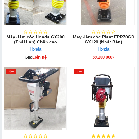
Máy đầm cóc Honda GX200
Máy đầm cóc Plant EPR70GD
(Thái Lan) Chân cao
GX120 (Nhật Bản)
Honda
Honda
Giá:
Liên hệ
39.200.000₫
-4%
-5%