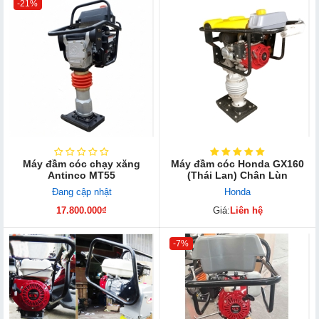
-21%
Máy đầm cóc chạy xăng
Máy đầm cóc Honda GX160
Antinco MT55
(Thái Lan) Chân Lùn
Đang cập nhật
Honda
17.800.000₫
Giá:
Liên hệ
-7%