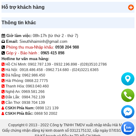
Hỗ trợ khách hàng
Thông tin khác
Giờ làm việc:
08h-17h (từ thứ 2 - thứ 7)
Email:
Sieuthihaiminh@gmail.com
Phòng thu mua-Nhập khẩu:
0938 204 988
Góp ý - Bảo hành :
0965 415 898
Hotline tư vấn mua hàng:
Hồ Chí Minh:
0902.787.139
-
0932.196.898
-
(028)3510.2786
Hà Nội:
0918.486.458
-
0962.714.680
-
(024)3221.6365
Đà Nẵng:
0962.986.450
Hải Phòng:
0868.22.7775
Thanh Hóa:
0963.040.460
Nghệ An:
0969.581.266
Đắk Lắk:
0984.762.139
Cần Thơ:
0938 704 139
CSKH Phía Nam:
0898 121 139
CSKH Phía Bắc:
0868 50 2002
Copyright © 2013 - 2022 Công ty TNHH TMDV xuất nhập khẩu Hải Minh.
Giấy chứng nhận đăng ký kinh doanh số 0312175132, cấp ngày 07/03/2013 bởi