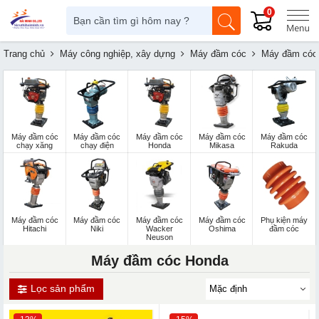
0
Trang chủ
Máy công nghiệp, xây dựng
Máy đầm cóc
Máy đầm cóc
Máy đầm cóc
Máy đầm cóc
Máy đầm cóc
Máy đầm cóc
Máy đầm cóc
chạy xăng
chạy điện
Honda
Mikasa
Rakuda
Máy đầm cóc
Máy đầm cóc
Máy đầm cóc
Máy đầm cóc
Phụ kiện máy
Hitachi
Niki
Wacker
Oshima
đầm cóc
Neuson
Máy đầm cóc Honda
Lọc sản phẩm