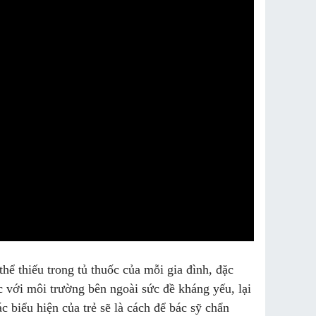
hể thiếu trong tủ thuốc của mỗi gia đình, đặc
úc với môi trường bên ngoài sức đề kháng yếu, lại
 biểu hiện của trẻ sẽ là cách để bác sỹ chẩn