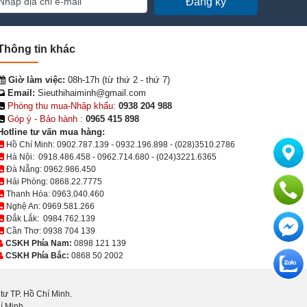
Đăng ký
Thông tin khác
Giờ làm việc:
08h-17h (từ thứ 2 - thứ 7)
Email:
Sieuthihaiminh@gmail.com
Phòng thu mua-Nhập khẩu:
0938 204 988
Góp ý - Bảo hành :
0965 415 898
Hotline tư vấn mua hàng:
Hồ Chí Minh:
0902.787.139
-
0932.196.898
-
(028)3510.2786
Hà Nội:
0918.486.458
-
0962.714.680
-
(024)3221.6365
Đà Nẵng:
0962.986.450
Hải Phòng:
0868.22.7775
Thanh Hóa:
0963.040.460
Nghệ An:
0969.581.266
Đắk Lắk:
0984.762.139
Cần Thơ:
0938 704 139
CSKH Phía Nam:
0898 121 139
CSKH Phía Bắc:
0868 50 2002
ư TP. Hồ Chí Minh.
í Minh