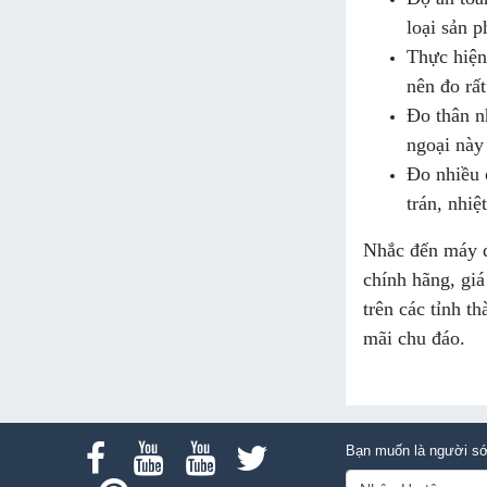
loại sản 
Thực hiện
nên đo rấ
Đo thân n
ngoại này 
Đo nhiều c
trán, nhi
Nhắc đến máy đo
chính hãng, giá
trên các tỉnh t
mãi chu đáo.
Bạn muốn là người sớ