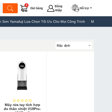
0
Đăng
Giỏ hàng
Hỗ trợ
nhập
amafuji Lựa Chọn Tối Ưu Cho Mọi Công Trình
Máy Hàn Túi Yamafu
Máy rửa tay tích hợp
đo thân nhiệt V19Pro-