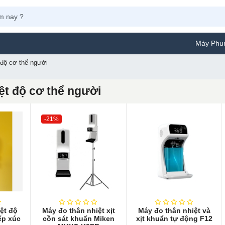
Máy Phun Sơn Y
 độ cơ thể người
ệt độ cơ thể người
-21%
iệt độ
Máy đo thân nhiệt xịt
Máy đo thân nhiệt và
ếp xúc
cồn sát khuẩn Miken
xịt khuẩn tự động F12