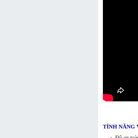
TÍNH NĂNG 
Độ an toà