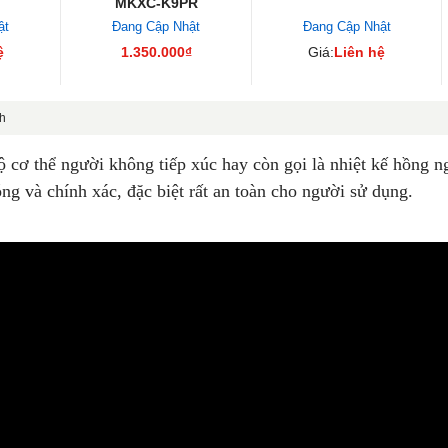
MKXC-K9PR
ật
Đang Cập Nhật
Đang Cập Nhật
ệ
1.350.000₫
Giá:
Liên hệ
nh
 cơ thể người không tiếp xúc hay còn gọi là nhiệt kế hồng n
ng và chính xác, đặc biệt rất an toàn cho người sử dụng.