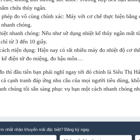
phẩm chứa thủy ngân.
 phép đo vô cùng chính xác: Máy với cơ chế thực hiện bằng c
t nhanh chóng.
hiệt nhanh chóng: Nếu như sử dụng nhiệt kế thủy ngân mất từ
chỉ từ 3 đến 10 giây.
ách rtiện dụng: Hiện nay có rất nhiều máy đo nhiệt độ cơ thể 
ệt kế điện tử đo miệng, đo hậu môn…
 thì đầu tiên bạn phải nghĩ ngay tới đó chính là Siêu Thị H
 cả cạnh tranh đáp ứng nhu cầu của mọi người tiêu dùng, khô
hành chúng tôi sẵn sàng phục vụ bạn một cách nhanh chóng nh
m nhất nhận khuyến mãi đặc biệt? Đăng ký ngay.