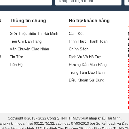
Thông tin chung
Hỗ trợ khách hàng
U
Giới Thiệu Siêu Thị Hải Minh
Cam Kết
Tiêu Chí Bán Hàng
Hình Thức Thanh Toán
Vận Chuyển Giao Nhận
Chính Sách
g
Tin Tức
Dịch Vụ Và Hỗ Trợ
Liên Hệ
Hướng Dẫn Mua Hàng
Trung Tâm Bảo Hành
Điều Khoản Sử Dụng
Copyright © 2013 - 2022 Công ty TNHH TMDV xuất nhập khẩu Hải Minh.
ăng ký kinh doanh số 0312175132, cấp ngày 07/03/2013 bởi Sở Kế hoạch và Đầu t
hỉ đăng ký trụ sở chính: 33/4 Bùi Đình Túy, Phường 26, quận Bình Thạnh, Tp. Hồ Ch