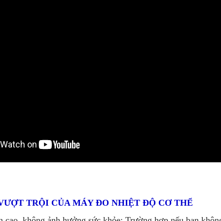
VƯỢT TRỘI CỦA MÁY ĐO NHIỆT ĐỘ CƠ THỂ
n cao, không ảnh hưởng sức khỏe: Trường hợp nếu bạn không