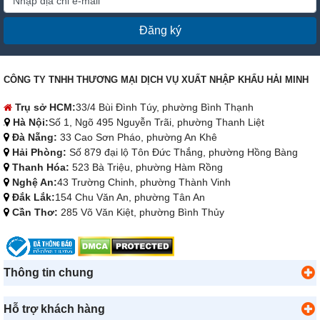
Đăng ký
CÔNG TY TNHH THƯƠNG MẠI DỊCH VỤ XUẤT NHẬP KHẨU HẢI MINH
Trụ sở HCM:
33/4 Bùi Đình Túy, phường Bình Thạnh
Hà Nội:
Số 1, Ngõ 495 Nguyễn Trãi, phường Thanh Liệt
Đà Nẵng:
33 Cao Sơn Pháo, phường An Khê
Hải Phòng:
Số 879 đại lộ Tôn Đức Thắng, phường Hồng Bàng
Thanh Hóa:
523 Bà Triệu, phường Hàm Rồng
Nghệ An:
43 Trường Chinh, phường Thành Vinh
Đắk Lắk:
154 Chu Văn An, phường Tân An
Cần Thơ:
285 Võ Văn Kiệt, phường Bình Thủy
Thông tin chung
Hỗ trợ khách hàng