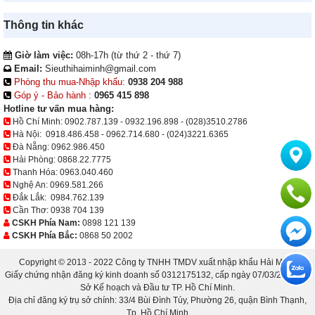
Thông tin khác
Giờ làm việc:
08h-17h (từ thứ 2 - thứ 7)
Email:
Sieuthihaiminh@gmail.com
Phòng thu mua-Nhập khẩu:
0938 204 988
Góp ý - Bảo hành :
0965 415 898
Hotline tư vấn mua hàng:
Hồ Chí Minh:
0902.787.139
-
0932.196.898
-
(028)3510.2786
Hà Nội:
0918.486.458
-
0962.714.680
-
(024)3221.6365
Đà Nẵng:
0962.986.450
Hải Phòng:
0868.22.7775
Thanh Hóa:
0963.040.460
Nghệ An:
0969.581.266
Đắk Lắk:
0984.762.139
Cần Thơ:
0938 704 139
CSKH Phía Nam:
0898 121 139
CSKH Phía Bắc:
0868 50 2002
Copyright © 2013 - 2022 Công ty TNHH TMDV xuất nhập khẩu Hải Minh.
Giấy chứng nhận đăng ký kinh doanh số 0312175132, cấp ngày 07/03/2013 bởi
Sở Kế hoạch và Đầu tư TP. Hồ Chí Minh.
Địa chỉ đăng ký trụ sở chính: 33/4 Bùi Đình Túy, Phường 26, quận Bình Thạnh,
Tp. Hồ Chí Minh