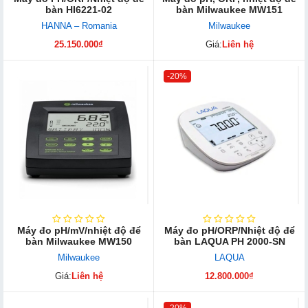
bàn HI6221-02
bàn Milwaukee MW151
HANNA – Romania
Milwaukee
25.150.000₫
Giá:
Liên hệ
-20%
Máy đo pH/mV/nhiệt độ để
Máy đo pH/ORP/Nhiệt độ để
bàn Milwaukee MW150
bàn LAQUA PH 2000-SN
Milwaukee
LAQUA
Giá:
Liên hệ
12.800.000₫
-20%