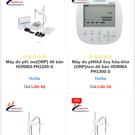
Máy đo pH, mv(ORP) để bàn
Máy đo pH/thế ôxy hóa-khử
HORIBA PH1200-S
(ORP)/ion để bàn HORIBA
PH1300-S
Horiba
Horiba
Giá:
Liên hệ
Giá:
Liên hệ
-5%