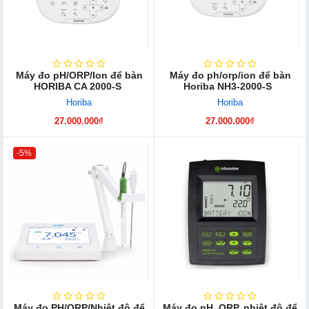
Máy đo pH/ORP/Ion để bàn
Máy đo ph/orp/ion để bàn
HORIBA CA 2000-S
Horiba NH3-2000-S
Horiba
Horiba
27.000.000₫
27.000.000₫
-5%
Máy đo PH/ORP/Nhiệt độ để
Máy đo pH, ORP, nhiệt độ để