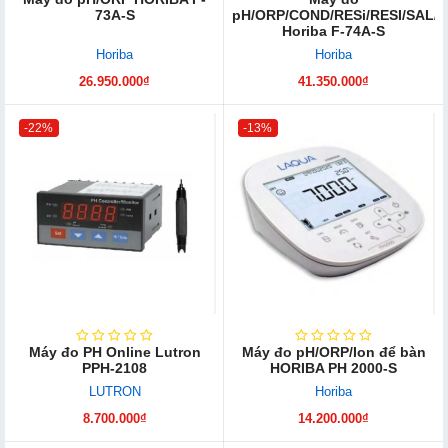
73A-S
pH/ORP/COND/RESi/RESI/SAL/
Horiba F-74A-S
Horiba
Horiba
26.950.000₫
41.350.000₫
-22%
-13%
Máy đo PH Online Lutron
Máy đo pH/ORP/Ion để bàn
PPH-2108
HORIBA PH 2000-S
LUTRON
Horiba
8.700.000₫
14.200.000₫