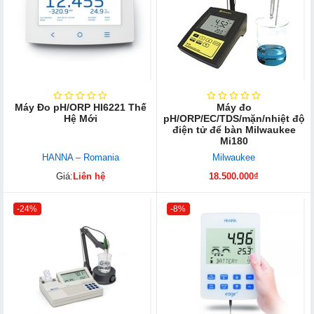
Máy Đo pH/ORP HI6221 Thế
Máy đo
Hệ Mới
pH/ORP/EC/TDS/mặn/nhiệt độ
điện tử để bàn Milwaukee
Mi180
HANNA – Romania
Milwaukee
Giá:
Liên hệ
18.500.000₫
-24%
-8%