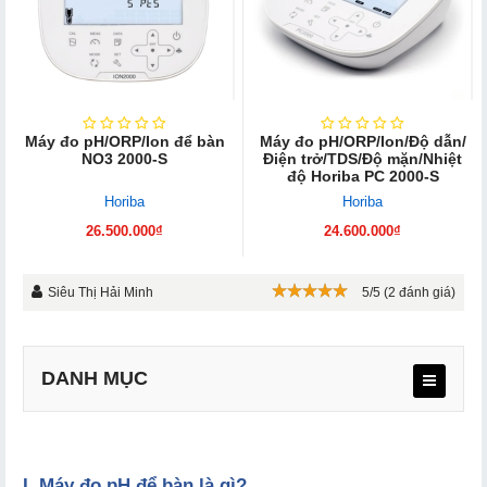
Máy đo pH/ORP/Ion để bàn
Máy đo pH/ORP/Ion/Độ dẫn/
NO3 2000-S
Điện trở/TDS/Độ mặn/Nhiệt
độ Horiba PC 2000-S
Horiba
Horiba
26.500.000₫
24.600.000₫
Siêu Thị Hải Minh
5/5 (2 đánh giá)
DANH MỤC
I. Máy đo pH để bàn là gì?