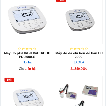
Máy đo pH/ORP/ION/DO/BOD
Máy đo đa chỉ tiêu để bàn PD
PD 2000-S
2000
Horiba
LAQUA
Giá:
Liên hệ
21.850.000₫
-19%