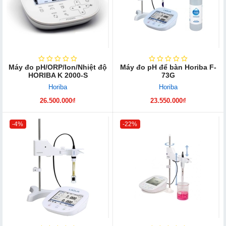
Máy đo pH/ORP/Ion/Nhiệt độ
Máy đo pH để bàn Horiba F-
HORIBA K 2000-S
73G
Horiba
Horiba
26.500.000₫
23.550.000₫
-4%
-22%