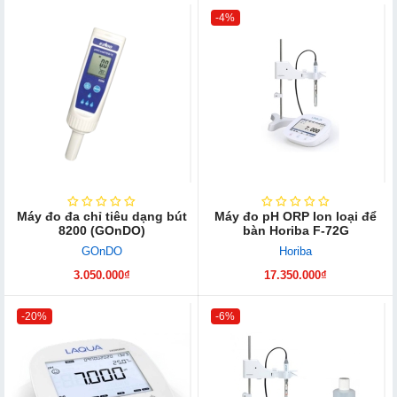
-4%
Máy đo đa chỉ tiêu dạng bút
Máy đo pH ORP Ion loại để
8200 (GOnDO)
bàn Horiba F-72G
GOnDO
Horiba
3.050.000₫
17.350.000₫
-20%
-6%