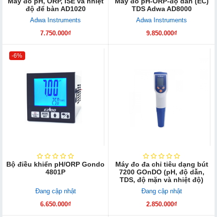
Máy đo pH, ORP, ISE và nhiệt
Máy đo pH-ORP-độ dẫn (EC)
độ để bàn AD1020
TDS Adwa AD8000
Adwa Instruments
Adwa Instruments
7.750.000₫
9.850.000₫
-6%
Bộ điều khiển pH/ORP Gondo
Máy đo đa chỉ tiêu dạng bút
4801P
7200 GOnDO (pH, độ dẫn,
TDS, độ mặn và nhiệt độ)
Đang cập nhật
Đang cập nhật
6.650.000₫
2.850.000₫