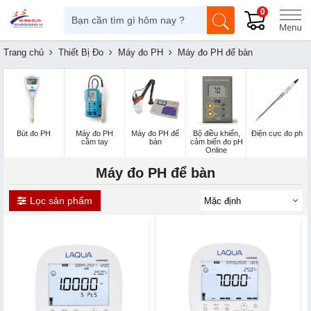
0
Trang chủ
Thiết Bị Đo
Máy đo PH
Máy đo PH để bàn
Bút đo PH
Máy đo PH
Máy đo PH để
Bộ điều khiển,
Điện cực đo ph
cầm tay
bàn
cảm biến đo pH
Online
Máy đo PH để bàn
Lọc sản phẩm