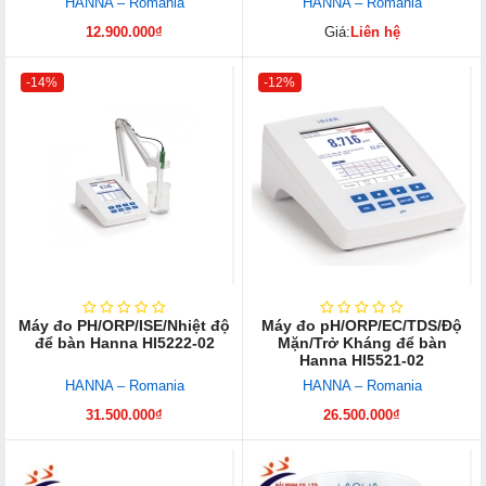
HANNA – Romania
HANNA – Romania
12.900.000₫
Giá:
Liên hệ
-14%
-12%
Máy đo PH/ORP/ISE/Nhiệt độ
Máy đo pH/ORP/EC/TDS/Độ
để bàn Hanna HI5222-02
Mặn/Trở Kháng để bàn
Hanna HI5521-02
HANNA – Romania
HANNA – Romania
31.500.000₫
26.500.000₫