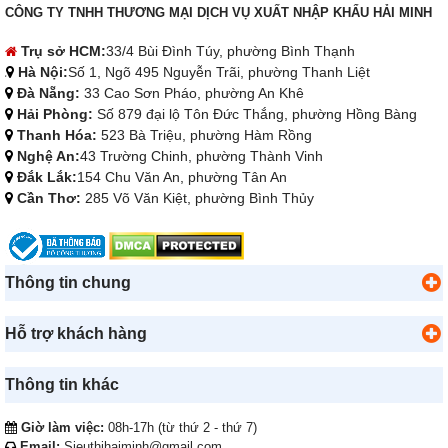
CÔNG TY TNHH THƯƠNG MẠI DỊCH VỤ XUẤT NHẬP KHẨU HẢI MINH
Trụ sở HCM:
33/4 Bùi Đình Túy, phường Bình Thạnh
Hà Nội:
Số 1, Ngõ 495 Nguyễn Trãi, phường Thanh Liệt
Đà Nẵng:
33 Cao Sơn Pháo, phường An Khê
Hải Phòng:
Số 879 đại lộ Tôn Đức Thắng, phường Hồng Bàng
Thanh Hóa:
523 Bà Triệu, phường Hàm Rồng
Nghệ An:
43 Trường Chinh, phường Thành Vinh
Đắk Lắk:
154 Chu Văn An, phường Tân An
Cần Thơ:
285 Võ Văn Kiệt, phường Bình Thủy
Thông tin chung
Hỗ trợ khách hàng
Thông tin khác
Giờ làm việc:
08h-17h (từ thứ 2 - thứ 7)
Email:
Sieuthihaiminh@gmail.com