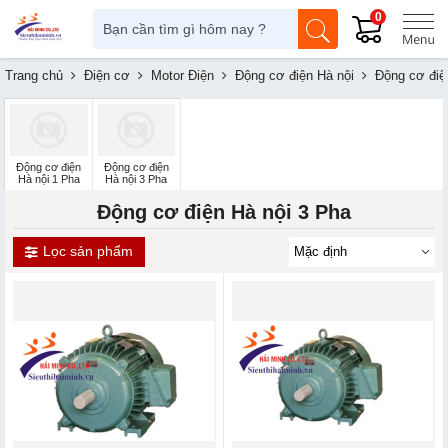
0
Trang chủ
Điện cơ
Motor Điện
Động cơ điện Hà nội
Động cơ điệ
Động cơ điện
Động cơ điện
Hà nội 1 Pha
Hà nội 3 Pha
Động cơ điện Hà nội 3 Pha
Lọc sản phẩm