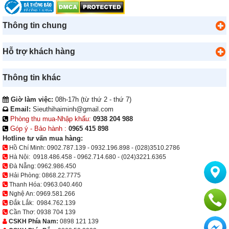
Thông tin chung
Hỗ trợ khách hàng
Thông tin khác
Giờ làm việc:
08h-17h (từ thứ 2 - thứ 7)
Email:
Sieuthihaiminh@gmail.com
Phòng thu mua-Nhập khẩu:
0938 204 988
Góp ý - Bảo hành :
0965 415 898
Hotline tư vấn mua hàng:
Hồ Chí Minh:
0902.787.139
-
0932.196.898
-
(028)3510.2786
Hà Nội:
0918.486.458
-
0962.714.680
-
(024)3221.6365
Đà Nẵng:
0962.986.450
Hải Phòng:
0868.22.7775
Thanh Hóa:
0963.040.460
Nghệ An:
0969.581.266
Đắk Lắk:
0984.762.139
Cần Thơ:
0938 704 139
CSKH Phía Nam:
0898 121 139