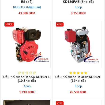
ES (đề)
KD186FAE (8hp đề)
KUBOTA (Nhật Bản)
Koop
43.900.000₫
8.350.000₫
-10%
-4%
Đầu nổ diesel Koop KD192FE
Đầu nổ diesel KOOP KD292F
(10.3hp đề)
(19hp đề)
Koop
Koop
9.210.000₫
26.500.000₫
-3%