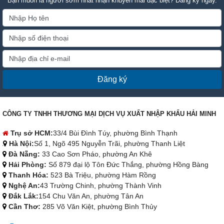
Bạn muốn là người sớm nhất nhận khuyến mãi đặc biệt? Đăng ký ngay.
Đăng ký
CÔNG TY TNHH THƯƠNG MẠI DỊCH VỤ XUẤT NHẬP KHẨU HẢI MINH
Trụ sở HCM:
33/4 Bùi Đình Túy, phường Bình Thạnh
Hà Nội:
Số 1, Ngõ 495 Nguyễn Trãi, phường Thanh Liệt
Đà Nẵng:
33 Cao Sơn Pháo, phường An Khê
Hải Phòng:
Số 879 đại lộ Tôn Đức Thắng, phường Hồng Bàng
Thanh Hóa:
523 Bà Triệu, phường Hàm Rồng
Nghệ An:
43 Trường Chinh, phường Thành Vinh
Đắk Lắk:
154 Chu Văn An, phường Tân An
Cần Thơ:
285 Võ Văn Kiệt, phường Bình Thủy