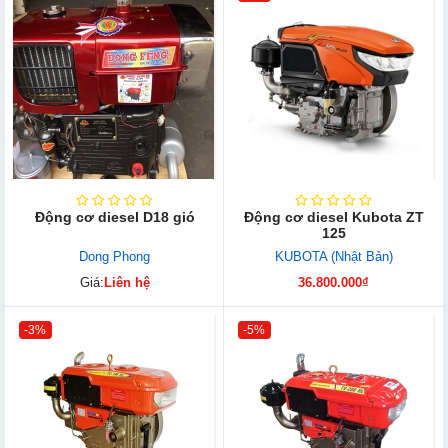
Động cơ diesel D18 gió
Động cơ diesel Kubota ZT
125
Dong Phong
KUBOTA (Nhật Bản)
Giá:
Liên hệ
36.800.000₫
-3%
-5%