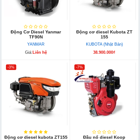
Động Cơ Diesel Yanmar
Động cơ diesel Kubota ZT
TF90N
155
YANMAR
KUBOTA (Nhật Bản)
Giá:
Liên hệ
38.900.000₫
-3%
-7%
Động cơ diesel kubota ZT155
Đầu nổ diesel Koop