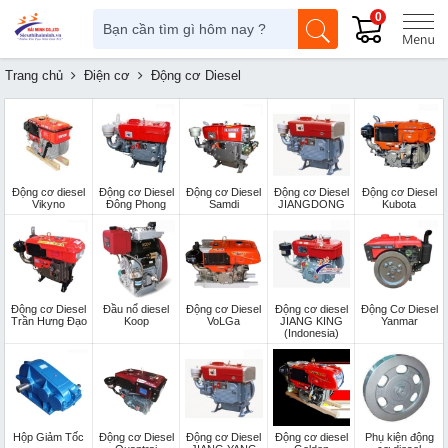
0
Trang chủ
Điện cơ
Động cơ Diesel
Động cơ diesel
Động cơ Diesel
Động cơ Diesel
Động cơ Diesel
Động cơ Diesel
Vikyno
Đông Phong
Samdi
JIANGDONG
Kubota
Động cơ Diesel
Đầu nổ diesel
Động cơ Diesel
Động cơ diesel
Động Cơ Diesel
Trần Hưng Đạo
Koop
VoLGa
JIANG KING
Yanmar
(Indonesia)
Hộp Giảm Tốc
Động cơ Diesel
Động cơ Diesel
Động cơ diesel
Phụ kiện động